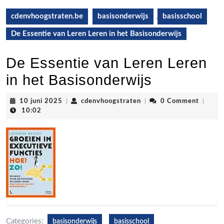
cdenvhoogstraten.be
basisonderwijs
,
basisschool
De Essentie van Leren Leren in het Basisonderwijs
De Essentie van Leren Leren
in het Basisonderwijs
10
cdenvhoogstraten
10 juni 2025
|
cdenvhoogstraten
|
0 Comment
|
juni
10:02
2025
Categories:
basisonderwijs
basisschool