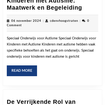
Kinderen met Autisme:
Speciaa
Maatwerk en Begeleiding
Onderw
voor
06
cdenvhoogstrate
06 november 2024
|
cdenvhoogstraten
|
0
november
Comment
Kinder
2024
met
Speciaal Onderwijs voor Autisme Speciaal Onderwijs voor
Autism
Kinderen met Autisme Kinderen met autisme hebben vaak
Maatwe
specifieke behoeften als het gaat om onderwijs. Speciaal
en
onderwijs voor kinderen met autisme is gericht
Begelei
READ
READ MORE
MORE
De Verrijkende Rol van