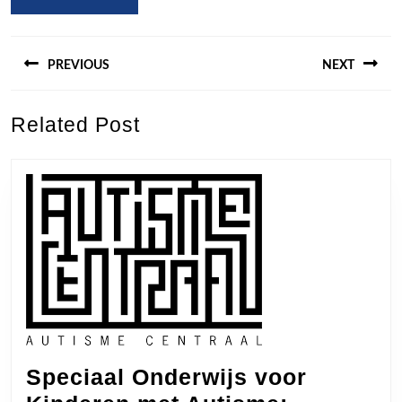
Berichtnavigatie
PREVIOUS
NEXT
Previous
Next
Related Post
post:
post:
Speciaal Onderwijs voor