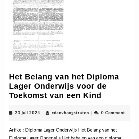
Het Belang van het Diploma
Lager Onderwijs voor de
Het
Toekomst van een Kind
Belang
van
23
cdenvhoogstraten
23 juli 2024
|
cdenvhoogstraten
|
0 Comment
juli
het
2024
Artikel: Diploma Lager Onderwijs Het Belang van het
Diploma
Diploma Lager Onderwijs Het behalen van een diploma