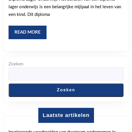
Lager
lager onderwijs is een belangrijke mijlpaal in het leven van
Onderwij
een kind. Dit diploma
voor
de
READ
READ MORE
Toekoms
MORE
van
een
Kind
Zoeken
Zoeken
Laatste artikelen