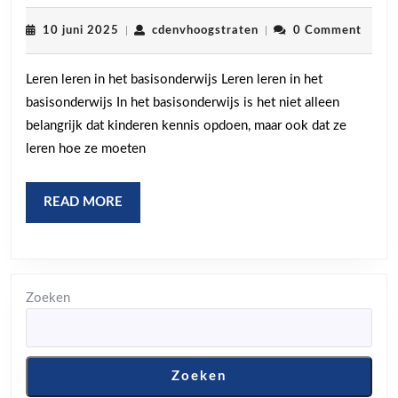
Essentie
van
10
cdenvhoogstraten
10 juni 2025
|
cdenvhoogstraten
|
0 Comment
juni
Leren
2025
Leren leren in het basisonderwijs Leren leren in het
Leren
basisonderwijs In het basisonderwijs is het niet alleen
in
belangrijk dat kinderen kennis opdoen, maar ook dat ze
het
leren hoe ze moeten
Basisonder
READ
READ MORE
MORE
Zoeken
Zoeken