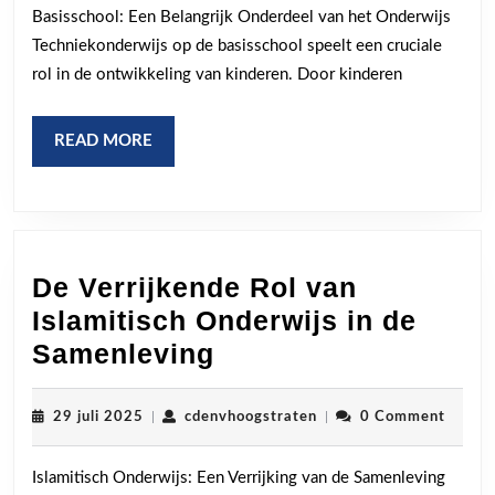
Basisschool
Basisschool: Een Belangrijk Onderdeel van het Onderwijs
Techniekonderwijs op de basisschool speelt een cruciale
rol in de ontwikkeling van kinderen. Door kinderen
READ
READ MORE
MORE
De Verrijkende Rol van
Islamitisch Onderwijs in de
De
Samenleving
Verrijkende
Rol
29
cdenvhoogstraten
29 juli 2025
|
cdenvhoogstraten
|
0 Comment
juli
van
2025
Islamitisch Onderwijs: Een Verrijking van de Samenleving
Islamitisch