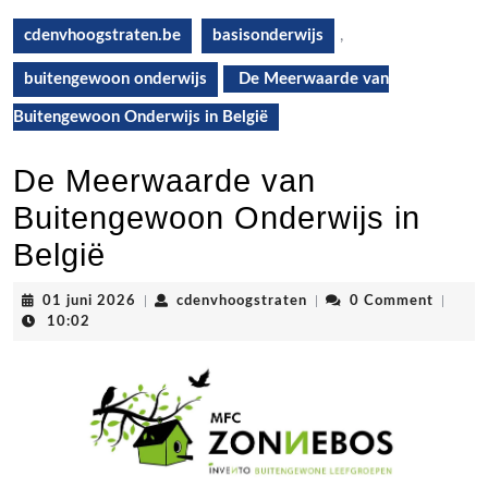
cdenvhoogstraten.be
basisonderwijs
,
buitengewoon onderwijs
De Meerwaarde van
Buitengewoon Onderwijs in België
De Meerwaarde van
Buitengewoon Onderwijs in
België
01
cdenvhoogstraten
01 juni 2026
|
cdenvhoogstraten
|
0 Comment
|
juni
10:02
2026