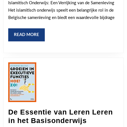
Islamitisch Onderwijs: Een Verrijking van de Samenleving
Onderwijs
Het islamitisch onderwijs speelt een belangrijke rol in de
in
Belgische samenleving en biedt een waardevolle bijdrage
de
Samenleving
READ
READ MORE
MORE
De Essentie van Leren Leren
De
in het Basisonderwijs