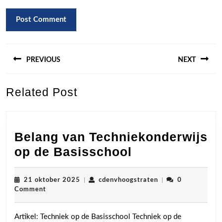
Berichtnavigatie
PREVIOUS
NEXT
Previous
Next
Related Post
post:
post:
Belang van Techniekonderwijs
Belang
op de Basisschool
van
Techniekonder
21
cdenvhoogstraten
21 oktober 2025
|
cdenvhoogstraten
|
0
oktober
Comment
op
2025
de
Artikel: Techniek op de Basisschool Techniek op de