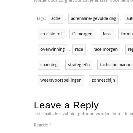
worden, dus zorg ervoor dat je er klaar voor bent 
Tags:
actie
,
adrenaline-gevulde dag
,
aut
cruciale rol
,
f1 morgen
,
fans
,
formu
overwinning
,
race
,
race morgen
,
re
spanning
,
strategieën
,
tactische manoe
weersvoorspellingen
,
zonneschijn
Leave a Reply
Je e-mailadres zal niet getoond worden.
Vereiste 
Reactie
*