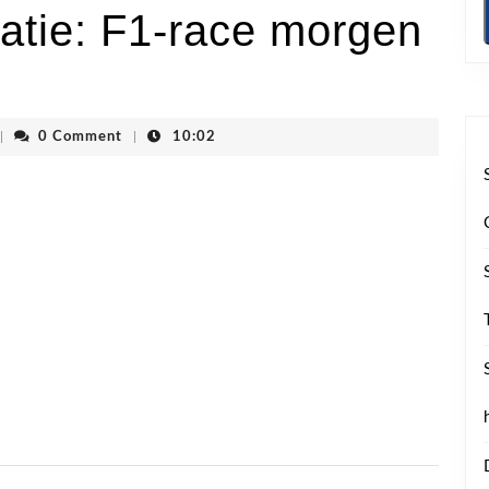
atie: F1-race morgen
denvhoogstraten
|
0 Comment
|
10:02