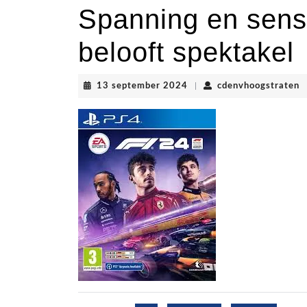
Spanning en sens
belooft spektakel
13
c
13 september 2024
|
cdenvhoogstraten
september
2024