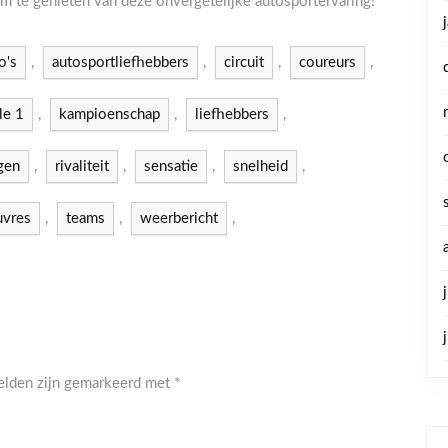
om te genieten van deze onvergetelijke autosportervaring!
o's
,
autosportliefhebbers
,
circuit
,
coureurs
,
le 1
,
kampioenschap
,
liefhebbers
,
gen
,
rivaliteit
,
sensatie
,
snelheid
,
uvres
,
teams
,
weerbericht
,
velden zijn gemarkeerd met
*