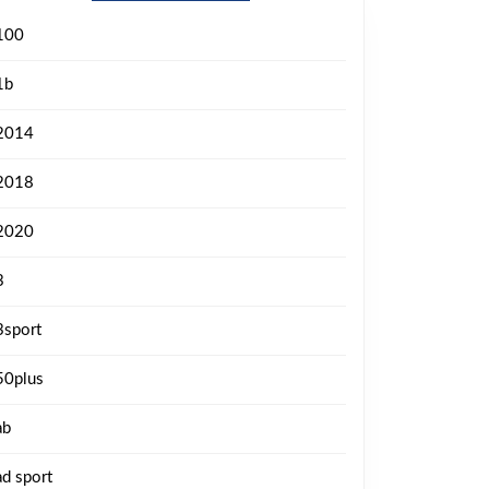
100
1b
2014
2018
2020
3
3sport
50plus
ab
ad sport