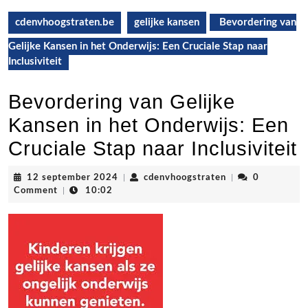
cdenvhoogstraten.be
gelijke kansen
Bevordering van
Gelijke Kansen in het Onderwijs: Een Cruciale Stap naar
Inclusiviteit
Bevordering van Gelijke
Kansen in het Onderwijs: Een
Cruciale Stap naar Inclusiviteit
12
cdenvhoogstrate
12 september 2024
|
cdenvhoogstraten
|
0
september
Comment
|
10:02
2024