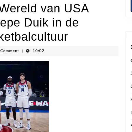
 Wereld van USA
epe Duik in de
etbalcultuur
ogstraten
 Comment
|
10:02