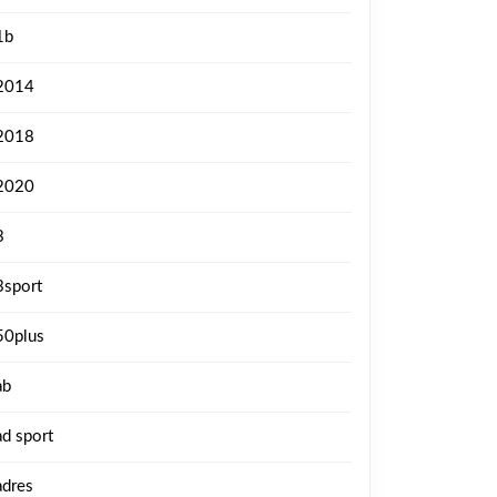
1b
2014
2018
2020
3
3sport
50plus
ab
ad sport
adres