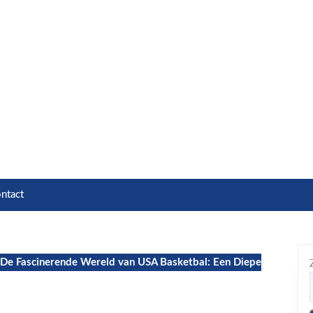
ntact
De Fascinerende Wereld van USA Basketbal: Een Diepe