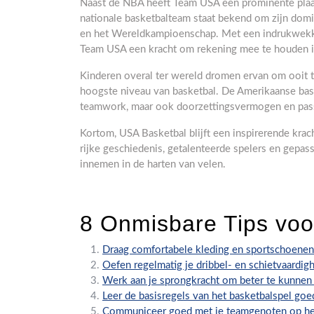
Naast de NBA heeft Team USA een prominente plaat
nationale basketbalteam staat bekend om zijn dom
en het Wereldkampioenschap. Met een indrukwekkend
Team USA een kracht om rekening mee te houden in
Kinderen overal ter wereld dromen ervan om ooit te
hoogste niveau van basketbal. De Amerikaanse baske
teamwork, maar ook doorzettingsvermogen en pass
Kortom, USA Basketbal blijft een inspirerende krach
rijke geschiedenis, getalenteerde spelers en gepass
innemen in de harten van velen.
8 Onmisbare Tips voo
Draag comfortabele kleding en sportschoenen 
Oefen regelmatig je dribbel- en schietvaardig
Werk aan je sprongkracht om beter te kunnen
Leer de basisregels van het basketbalspel go
Communiceer goed met je teamgenoten op het