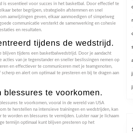
s essentieel voor succes in het basketbal. Door effectief te
lkaar beter begrijpen, strategieën afstemmen en snel
at om aanwijzingen geven, elkaar aanmoedigen of simpelweg
en goede communicatie versterkt de samenwerking en cohesie
estaties en resultaten.
ntreerd tijdens de wedstrijd.
 blijven tijdens een basketbalwedstrijd. Door je aandacht
de acties van je tegenstander en sneller beslissingen nemen op
eteren en effectiever te communiceren met je teamgenoten,
f scherp en alert om optimaal te presteren en bij te dragen aan
 blessures te voorkomen.
blessures te voorkomen, vooral in de wereld van USA
om te herstellen na intensieve trainingen en wedstrijden, kan
r te worden en blessures te vermijden. Luister naar je lichaam
nge termijn optimaal kunt blijven presteren op het