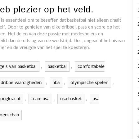
eb plezier op het veld.
is essentieel om te beseffen dat basketbal niet alleen draait
lf. Door te genieten van elke dribbel, pass en score op het
ren. Het delen van deze passie met medespelers en
eikt dan de uitslag van de wedstrijd. Dus, ongeacht het niveau
ezier en de vreugde van het spel te koesteren.
gels van basketbal
,
basketbal
,
comfortabele
dribbelvaardigheden
,
nba
,
olympische spelen
,
rongkracht
,
team usa
,
usa basket
,
usa
oenschap