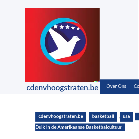
Skip
to
content
Skip
to
content
cdenvhoogstraten.be
Over Ons
Co
cdenvhoogstraten.be
basketball
,
usa
Duik in de Amerikaanse Basketbalcultuur