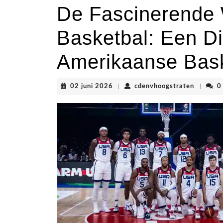
De Fascinerende
Basketbal: Een Di
Amerikaanse Bask
02
cdenvho
02 juni 2026
|
cdenvhoogstraten
|
0
juni
2026