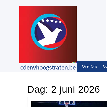
Skip
to
content
Skip
to
content
cdenvhoogstraten.be
Over Ons
Co
Dag:
2 juni 2026