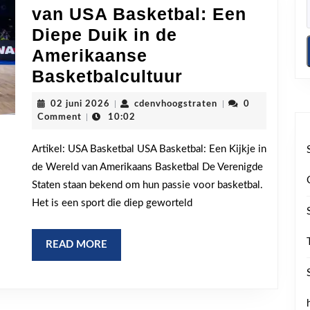
van USA Basketbal: Een
Diepe Duik in de
Amerikaanse
De
Basketbalcultuur
Fascinerende
02
cdenvhoogstraten
02 juni 2026
|
cdenvhoogstraten
|
0
Wereld
juni
Comment
|
10:02
2026
van
Artikel: USA Basketbal USA Basketbal: Een Kijkje in
USA
de Wereld van Amerikaans Basketbal De Verenigde
Basketbal:
Staten staan bekend om hun passie voor basketbal.
Een
Het is een sport die diep geworteld
Diepe
Duik
READ
READ MORE
in
MORE
de
Amerikaanse