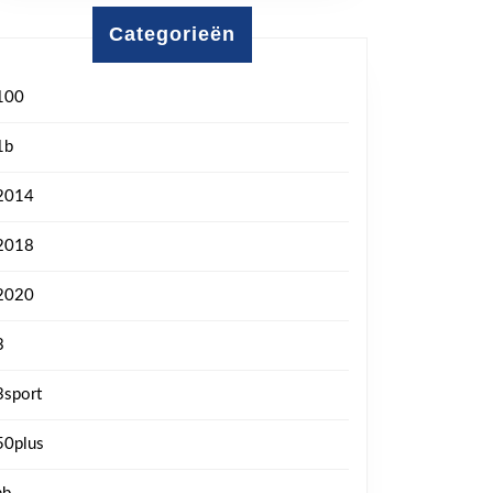
Categorieën
100
1b
2014
2018
2020
3
3sport
50plus