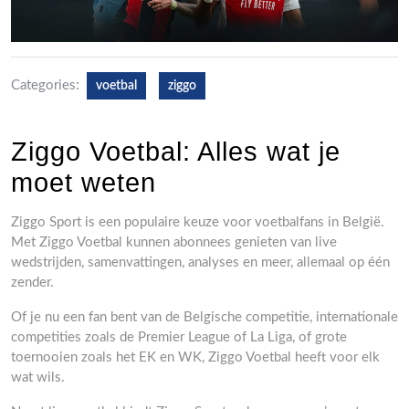
Categories:
voetbal
ziggo
Ziggo Voetbal: Alles wat je
moet weten
Ziggo Sport is een populaire keuze voor voetbalfans in België.
Met Ziggo Voetbal kunnen abonnees genieten van live
wedstrijden, samenvattingen, analyses en meer, allemaal op één
zender.
Of je nu een fan bent van de Belgische competitie, internationale
competities zoals de Premier League of La Liga, of grote
toernooien zoals het EK en WK, Ziggo Voetbal heeft voor elk
wat wils.