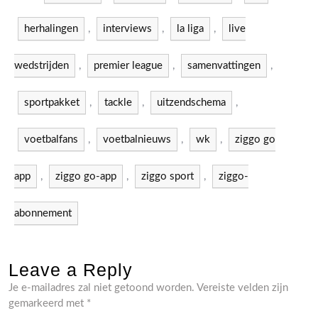
herhalingen
,
interviews
,
la liga
,
live
wedstrijden
,
premier league
,
samenvattingen
,
sportpakket
,
tackle
,
uitzendschema
,
voetbalfans
,
voetbalnieuws
,
wk
,
ziggo go
app
,
ziggo go-app
,
ziggo sport
,
ziggo-
abonnement
Leave a Reply
Je e-mailadres zal niet getoond worden.
Vereiste velden zijn
gemarkeerd met
*