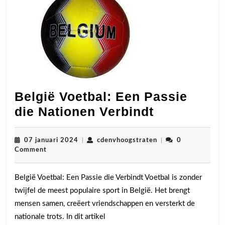
België Voetbal: Een Passie
België
die Nationen Verbindt
Voetbal:
Een
07
cdenvhoogstraten
07 januari 2024
|
cdenvhoogstraten
|
0
januari
Comment
Passie
2024
die
België Voetbal: Een Passie die Verbindt Voetbal is zonder
Nationen
twijfel de meest populaire sport in België. Het brengt
Verbindt
mensen samen, creëert vriendschappen en versterkt de
nationale trots. In dit artikel