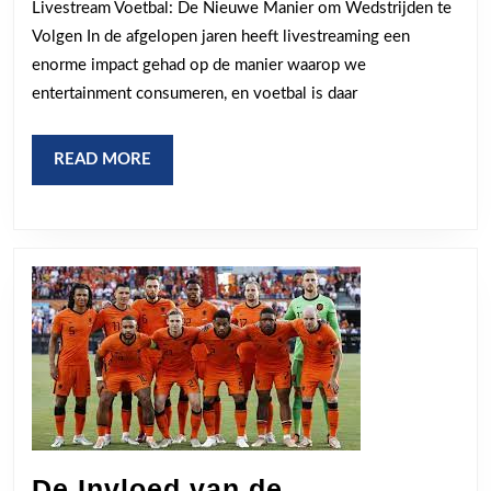
Livestream Voetbal: De Nieuwe Manier om Wedstrijden te
Wedstrijde
Volgen In de afgelopen jaren heeft livestreaming een
waar
enorme impact gehad op de manier waarop we
en
entertainment consumeren, en voetbal is daar
wanneer
je
READ
READ MORE
MORE
maar
wilt!
De Invloed van de