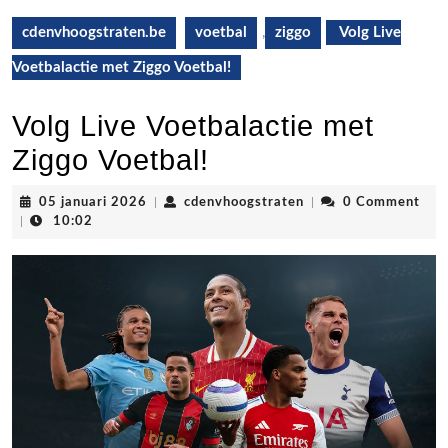
cdenvhoogstraten.be
voetbal
,
ziggo
Volg Live
Voetbalactie met Ziggo Voetbal!
Volg Live Voetbalactie met
Ziggo Voetbal!
05
cdenvhoogstraten
05 januari 2026
|
cdenvhoogstraten
|
0 Comment
januari
|
10:02
2026