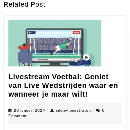
Related Post
post:
post:
Livestream Voetbal: Geniet
van Live Wedstrijden waar en
Livestream
wanneer je maar wilt!
Voetbal:
Geniet
28
cdenvhoogstraten
28 januari 2024
|
cdenvhoogstraten
|
0
januari
Comment
van
2024
Live