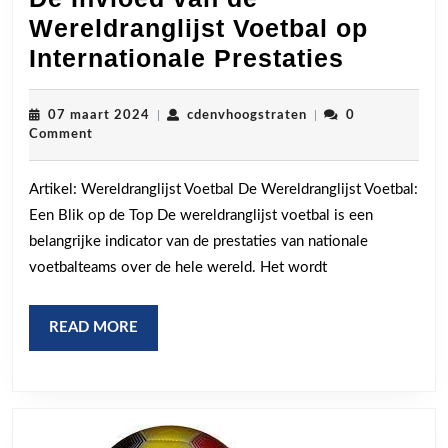
Wereldranglijst Voetbal op
De
Internationale Prestaties
Invloed
van
07
cdenvhoogstraten
07 maart 2024
|
cdenvhoogstraten
|
0
maart
Comment
de
2024
Wereldra
Artikel: Wereldranglijst Voetbal De Wereldranglijst Voetbal:
Voetbal
Een Blik op de Top De wereldranglijst voetbal is een
op
belangrijke indicator van de prestaties van nationale
Internat
voetbalteams over de hele wereld. Het wordt
Prestati
READ
READ MORE
MORE