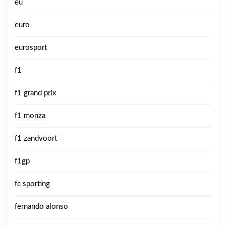
eu
euro
eurosport
f1
f1 grand prix
f1 monza
f1 zandvoort
f1gp
fc sporting
fernando alonso