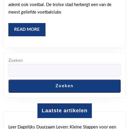
Trots
ademt ook voetbal. De trotse stad herbergt een van de
van
meest geliefde voetbalclubs
de
Stad
READ
READ MORE
MORE
Zoeken
Zoeken
Laatste artikelen
Leer Dagelijks Duurzaam Leven: Kleine Stappen voor een