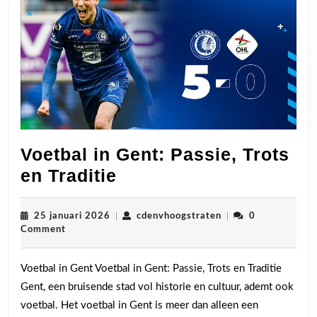
Voetbal in Gent: Passie, Trots
Voetbal
en Traditie
in
Gent:
25
cdenvhoogstraten
25 januari 2026
|
cdenvhoogstraten
|
0
januari
Comment
Passie,
2026
Trots
Voetbal in Gent Voetbal in Gent: Passie, Trots en Traditie
en
Gent, een bruisende stad vol historie en cultuur, ademt ook
Traditie
voetbal. Het voetbal in Gent is meer dan alleen een