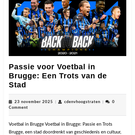
Passie voor Voetbal in
Brugge: Een Trots van de
Passie
Stad
voor
Voetbal
23
cdenvhoogstrate
23 november 2025
|
cdenvhoogstraten
|
0
november
Comment
in
2025
Brugge:
Voetbal in Brugge Voetbal in Brugge: Passie en Trots
Een
Brugge, een stad doordrenkt van geschiedenis en cultuur,