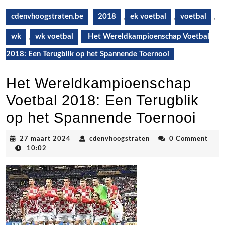
cdenvhoogstraten.be
2018
,
ek voetbal
,
voetbal
,
wk
,
wk voetbal
Het Wereldkampioenschap Voetbal
2018: Een Terugblik op het Spannende Toernooi
Het Wereldkampioenschap
Voetbal 2018: Een Terugblik
op het Spannende Toernooi
27
cdenvhoogstraten
27 maart 2024
|
cdenvhoogstraten
|
0 Comment
maart
|
10:02
2024