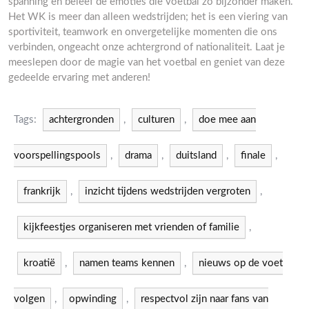
spanning en beleef de emoties die voetbal zo bijzonder maken.
Het WK is meer dan alleen wedstrijden; het is een viering van
sportiviteit, teamwork en onvergetelijke momenten die ons
verbinden, ongeacht onze achtergrond of nationaliteit. Laat je
meeslepen door de magie van het voetbal en geniet van deze
gedeelde ervaring met anderen!
Tags:
achtergronden
,
culturen
,
doe mee aan
voorspellingspools
,
drama
,
duitsland
,
finale
,
frankrijk
,
inzicht tijdens wedstrijden vergroten
,
kijkfeestjes organiseren met vrienden of familie
,
kroatië
,
namen teams kennen
,
nieuws op de voet
volgen
,
opwinding
,
respectvol zijn naar fans van