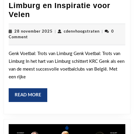
Limburg en Inspiratie voor
Genk
Velen
Voetbal:
Trots
28
cdenvhoogstrate
28 november 2025
|
cdenvhoogstraten
|
0
november
Comment
van
2025
Limburg
Genk Voetbal: Trots van Limburg Genk Voetbal: Trots van
en
Limburg In het hart van Limburg schittert KRC Genk als een
Inspiratie
van de meest succesvolle voetbalclubs van België. Met
voor
een rijke
Velen
READ
READ MORE
MORE