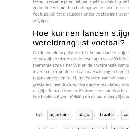
team. In recente jaren hebben spelers zoals Lionel
gedomineerd, met hun buitengewone talent en consta
heeft geleid tot discussies onder voetbalfans over 
ranglijst.
Hoe kunnen landen stijg
wereldranglijst voetbal?
Op de wereldranglijst voetbal kunnen landen stijge
criteria zijn onder meer de resultaten van officiële
toernooien zoals het WK en de continentale kamp
leveren meer punten op dan overwinningen tegen la
tegenstander een rol bij het bepalen van het aanta
prestaties meer invloed dan oudere resultaten, wa
ranglijst kunnen komen. Kortom, een combinatie van
hoe landen stijgen of dalen op de wereldranglijst v
Tags:
argentinië
,
belgië
,
brazilië
,
co