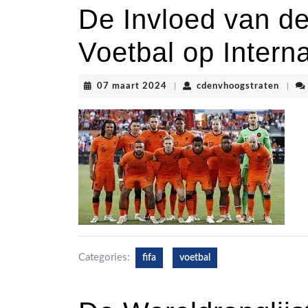
De Invloed van de
Voetbal op Interna
07
cdenv
07 maart 2024
|
cdenvhoogstraten
|
maart
2024
Categories:
fifa
voetbal