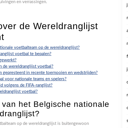
uivingen en verrassingen.
ver de Wereldranglijst
t
ationale voetbalteam op de wereldranglijst?
nglijst voetbal te bepalen?
jgewerkt?
 de wereldranglijst voetbal?
m gepresteerd in recente toernooien en wedstrijden?
bal voor nationale teams en spelers?
ld volgens de FIFA-ranglijst?
ldranglijst voetbal?
e van het Belgische nationale
ranglijst?
etbalteam op de wereldranglijst is buitengewoon