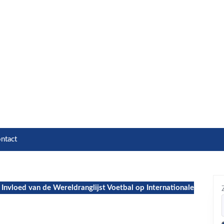
ntact
Invloed van de Wereldranglijst Voetbal op Internationale