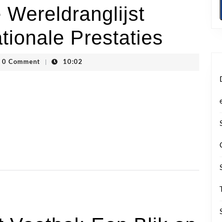
 Wereldranglijst
tionale Prestaties
hoogstraten
0 Comment
|
10:02