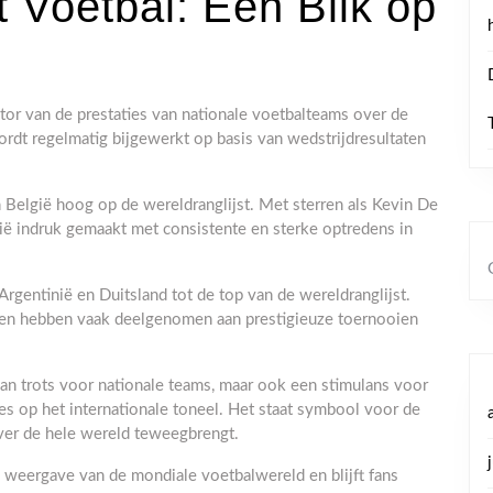
t Voetbal: Een Blik op
ator van de prestaties van nationale voetbalteams over de
rdt regelmatig bijgewerkt op basis van wedstrijdresultaten
 België hoog op de wereldranglijst. Met sterren als Kevin De
ë indruk gemaakt met consistente en sterke optredens in
 Argentinië en Duitsland tot de top van de wereldranglijst.
 en hebben vaak deelgenomen aan prestigieuze toernooien
 van trots voor nationale teams, maar ook een stimulans voor
es op het internationale toneel. Het staat symbool voor de
ver de hele wereld teweegbrengt.
e weergave van de mondiale voetbalwereld en blijft fans