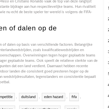
 Messi en Cristiano Ronaldo vaak de top van deze ranglijst
nte bijdrage aan hun respectievelijke teams. Hun rivaliteit
wie nu echt de beste speler ter wereld is volgens de FIFA-
en of dalen op de
n of dalen op basis van verschillende factoren. Belangrijke
 interlandwedstrijden, zoals kwalificatiewedstrijden en
ioenschappen. Overwinningen tegen hoger geplaatste teams
ger geplaatste teams. Ook speelt de relatieve sterkte van de
l punten dat een land verdient. Daarnaast hebben recente
ardoor landen die consistent goed presteren hoger op de
 wedstrijdresultaten, tegenstanders en consistentie bepaalt
oetbal.
mpetitie
,
duitsland
,
eden hazard
,
fifa
,