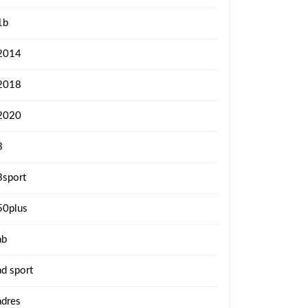
1b
2014
2018
2020
3
3sport
50plus
ab
ad sport
adres