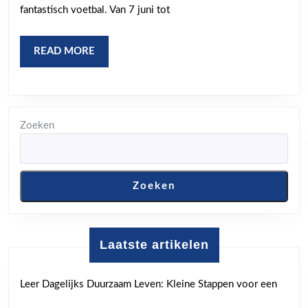
Toe
fantastisch voetbal. Van 7 juni tot
vol
Pas
READ
READ MORE
en
MORE
Tal
Zoeken
Zoeken
Laatste artikelen
Leer Dagelijks Duurzaam Leven: Kleine Stappen voor een