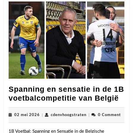
Spanning en sensatie in de 1B
Spa
voetbalcompetitie van België
en
sen
02
cdenvhoogstraten
02 mei 2026
|
cdenvhoogstraten
|
0 Comment
mei
in
2026
1B Voetbal: Spanning en Sensatie in de Belgische