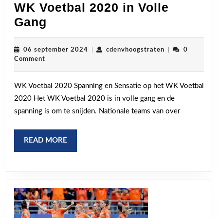
WK Voetbal 2020 in Volle
Spanning
Gang
en
Sensatie:
06
cdenvhoogstrat
06 september 2024
|
cdenvhoogstraten
|
0
september
Comment
Het
2024
WK
WK Voetbal 2020 Spanning en Sensatie op het WK Voetbal
Voetbal
2020 Het WK Voetbal 2020 is in volle gang en de
2020
spanning is om te snijden. Nationale teams van over
in
Volle
READ
READ MORE
Gang
MORE