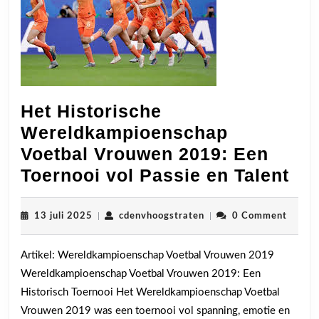
Het Historische
Wereldkampioenschap
Voetbal Vrouwen 2019: Een
Het
Toernooi vol Passie en Talent
His
We
13
cdenvhoogstraten
13 juli 2025
|
cdenvhoogstraten
|
0 Comment
juli
Voe
2025
Artikel: Wereldkampioenschap Voetbal Vrouwen 2019
Vr
Wereldkampioenschap Voetbal Vrouwen 2019: Een
201
Historisch Toernooi Het Wereldkampioenschap Voetbal
Ee
Vrouwen 2019 was een toernooi vol spanning, emotie en