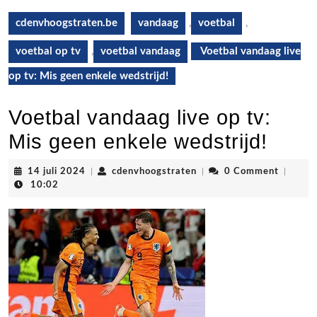
cdenvhoogstraten.be
vandaag
,
voetbal
,
voetbal op tv
,
voetbal vandaag
Voetbal vandaag live
op tv: Mis geen enkele wedstrijd!
Voetbal vandaag live op tv:
Mis geen enkele wedstrijd!
14
cdenvhoogstraten
14 juli 2024
|
cdenvhoogstraten
|
0 Comment
|
juli
10:02
2024