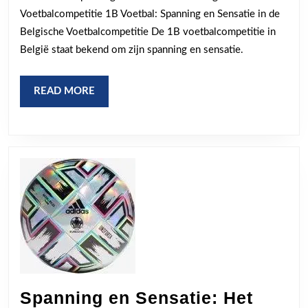
de
Voetbalcompetitie 1B Voetbal: Spanning en Sensatie in de
1B
Belgische Voetbalcompetitie De 1B voetbalcompetitie in
voe
België staat bekend om zijn spanning en sensatie.
van
Bel
READ
READ MORE
MORE
Spanning en Sensatie: Het