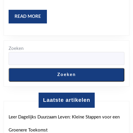
en
Cultuur
READ
READ MORE
in
MORE
de
Schijnwerpers
Zoeken
Zoeken
Laatste artikelen
Leer Dagelijks Duurzaam Leven: Kleine Stappen voor een
Groenere Toekomst