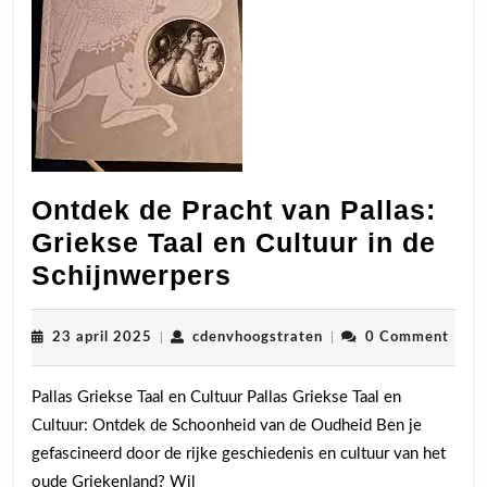
Ontdek de Pracht van Pallas:
Griekse Taal en Cultuur in de
Ontdek
Schijnwerpers
de
Pracht
23
cdenvhoogstraten
23 april 2025
|
cdenvhoogstraten
|
0 Comment
april
van
2025
Pallas Griekse Taal en Cultuur Pallas Griekse Taal en
Pallas:
Cultuur: Ontdek de Schoonheid van de Oudheid Ben je
Griekse
gefascineerd door de rijke geschiedenis en cultuur van het
Taal
oude Griekenland? Wil