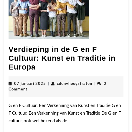
Verdieping in de G en F
Cultuur: Kunst en Traditie in
Verdieping
Europa
in
de
07
cdenvhoogstraten
07 januari 2025
|
cdenvhoogstraten
|
0
januari
Comment
G
2025
en
G en F Cultuur: Een Verkenning van Kunst en Traditie G en
F
F Cultuur: Een Verkenning van Kunst en Traditie De G en F
Cultuur:
cultuur, ook wel bekend als de
Kunst