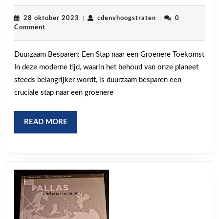
Besparen:
Een
28
cdenvhoogstraten
28 oktober 2023
|
cdenvhoogstraten
|
0
oktober
Comment
Groene
2023
Weg
Duurzaam Besparen: Een Stap naar een Groenere Toekomst
naar
In deze moderne tijd, waarin het behoud van onze planeet
Kostenbespari
steeds belangrijker wordt, is duurzaam besparen een
cruciale stap naar een groenere
READ
READ MORE
MORE