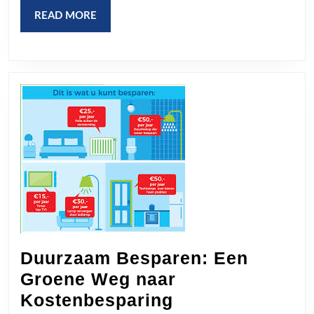
en
READ
READ MORE
Traditie
MORE
in
Europa
Duurzaam Besparen: Een
Groene Weg naar
Duurzaam
Kostenbesparing