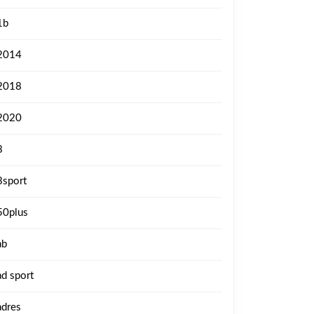
1b
2014
2018
2020
3
3sport
50plus
ab
ad sport
adres