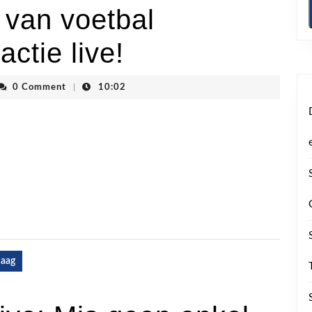
van voetbal
ctie live!
nvhoogstraten
0 Comment
|
10:02
daag