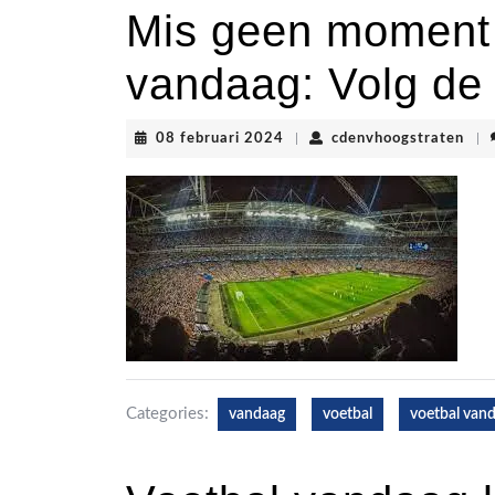
Mis geen moment 
vandaag: Volg de a
08
cde
08 februari 2024
|
cdenvhoogstraten
|
februari
2024
Categories:
vandaag
voetbal
voetbal van