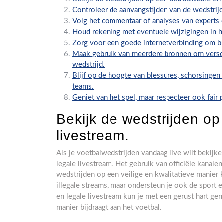
Controleer de aanvangstijden van de wedstrijde
Volg het commentaar of analyses van experts o
Houd rekening met eventuele wijzigingen in he
Zorg voor een goede internetverbinding om bu
Maak gebruik van meerdere bronnen om versch
wedstrijd.
Blijf op de hoogte van blessures, schorsingen
teams.
Geniet van het spel, maar respecteer ook fair 
Bekijk de wedstrijden o
livestream.
Als je voetbalwedstrijden vandaag live wilt bekijk
legale livestream. Het gebruik van officiële kanale
wedstrijden op een veilige en kwalitatieve manier
illegale streams, maar ondersteun je ook de sport
en legale livestream kun je met een gerust hart geni
manier bijdraagt aan het voetbal.