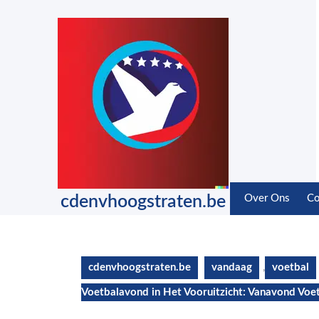
Skip
to
content
Skip
to
content
cdenvhoogstraten.be
Over Ons
Co
cdenvhoogstraten.be
vandaag
,
voetbal
Voetbalavond in Het Vooruitzicht: Vanavond Voet