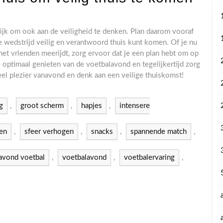
ijk om ook aan de veiligheid te denken. Plan daarom vooraf
de wedstrijd veilig en verantwoord thuis kunt komen. Of je nu
met vrienden meerijdt, zorg ervoor dat je een plan hebt om op
e optimaal genieten van de voetbalavond en tegelijkertijd zorg
eel plezier vanavond en denk aan een veilige thuiskomst!
g
,
groot scherm
,
hapjes
,
intensere
gen
,
sfeer verhogen
,
snacks
,
spannende match
,
avond voetbal
,
voetbalavond
,
voetbalervaring
,