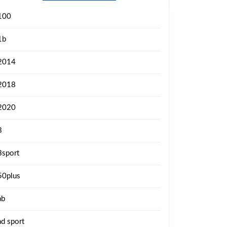
100
1b
2014
2018
2020
3
3sport
50plus
ab
ad sport