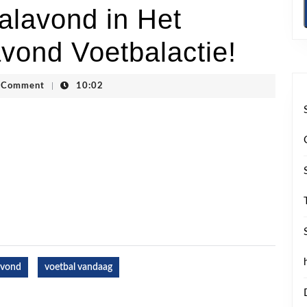
lavond in Het
avond Voetbalactie!
ogstraten
 Comment
|
10:02
avond
voetbal vandaag