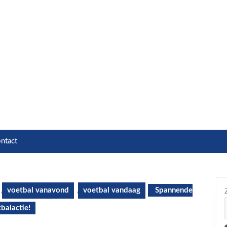
ntact
,
voetbal vanavond
,
voetbal vandaag
Spannende
balactie!