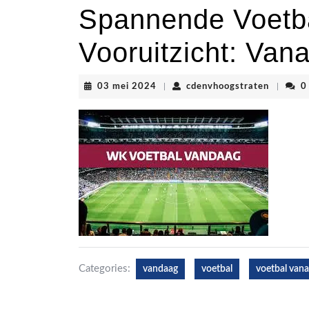
Spannende Voetba
Vooruitzicht: Van
03
cdenvho
03 mei 2024
|
cdenvhoogstraten
|
0
mei
2024
Categories:
vandaag
voetbal
voetbal van