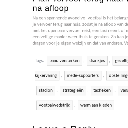
na afloop
Na een spannende avond vol voetbal is het belangr
je vervoer terug naar huis, zodat je na afloop van 
met het openbaar vervoer reist, een taxi neemt of 
een veilige manier weer thuis te geraken. Zo kan j
dragen voor je eigen welzijn en dat van anderen. V
Tags:
band versterken
,
drankjes
,
gezelli
kijkervaring
,
mede-supporters
,
opstellin
stadion
,
strategieën
,
tactieken
,
van
voetbalwedstrijd
,
warm aan kleden