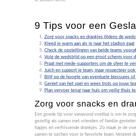
9 Tips voor een Gesl
Zorg voor snacks en drankjes tijdens de wedst
Kleed je warm aan als je naar het stadion gaat
Check de opstellingen van beide teams voora
Volg de wedstrijd op een groot scherm voor d
Praat met mede-supporters om de sfeer te ve
Juich en support je team, maar respecteer ook
Blijf op de hoogte van eventuele blessures of
Geniet van het spel en wees trots op jouw tea
Plan vervoer terug naar huis om veilig thuis 
Zorg voor snacks en dran
Een goede tip voor vanavond voetbal is om te zorge
gezellig als samen met vrienden of familie geniet
hapjes en verfrissende drankjes. Zo maak je de voe
samen te juichen voor je favoriete team. Vergeet d