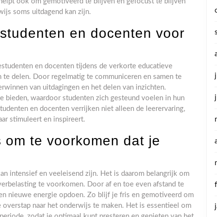
 helpt ook om gemotiveerd te blijven en gefocust te blijven
wijs soms uitdagend kan zijn.
destudenten en docenten voor
destudenten en docenten tijdens de verkorte educatieve
n te delen. Door regelmatig te communiceren en samen te
erwinnen van uitdagingen en het delen van inzichten.
e bieden, waardoor studenten zich gesteund voelen in hun
udenten en docenten verrijken niet alleen de leerervaring,
r stimuleert en inspireert.
 om te voorkomen dat je
n intensief en veeleisend zijn. Het is daarom belangrijk om
verbelasting te voorkomen. Door af en toe even afstand te
en nieuwe energie opdoen. Zo blijf je fris en gemotiveerd om
de overstap naar het onderwijs te maken. Het is essentieel om
 periode, zodat je optimaal kunt presteren en genieten van het