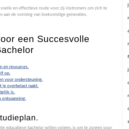
snelle en effectieve route voor zij-instromers om zich te
gen aan de vorming van toekomstige generaties.
voor een Succesvolle
Bachelor
n en resources.
lf op.
en voor ondersteuning.
je overbelast raakt.
elijk is.
n ontspanning.
studieplan.
orte educatieve bachelor willen volgen, is om te zorgen voor