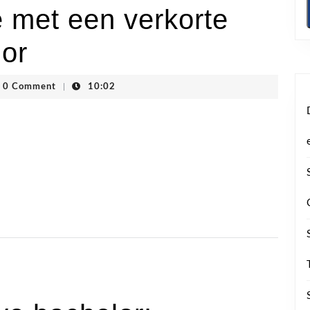
e met een verkorte
lor
hoogstraten
0 Comment
|
10:02