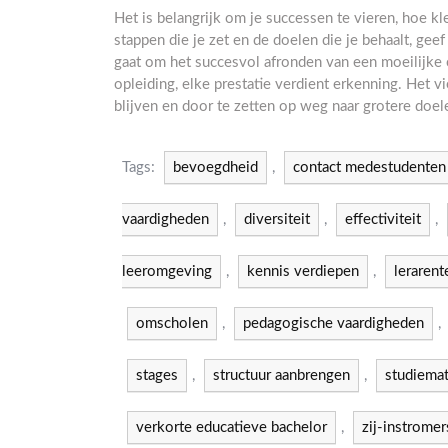
Het is belangrijk om je successen te vieren, hoe k
stappen die je zet en de doelen die je behaalt, gee
gaat om het succesvol afronden van een moeilijke o
opleiding, elke prestatie verdient erkenning. Het 
blijven en door te zetten op weg naar grotere doel
Tags:
bevoegdheid
,
contact medestudenten
vaardigheden
,
diversiteit
,
effectiviteit
,
leeromgeving
,
kennis verdiepen
,
lerarent
omscholen
,
pedagogische vaardigheden
,
stages
,
structuur aanbrengen
,
studiemat
verkorte educatieve bachelor
,
zij-instromer