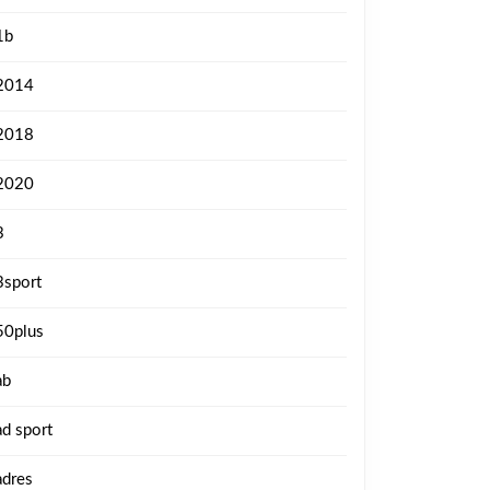
1b
2014
2018
2020
3
3sport
50plus
ab
ad sport
adres