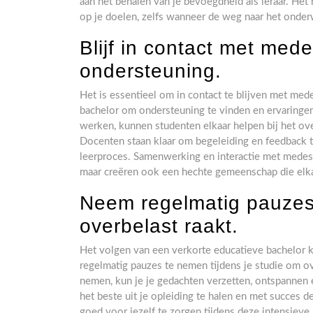
aan het behalen van je bevoegdheid als leraar. Het
op je doelen, zelfs wanneer de weg naar het onder
Blijf in contact met me
ondersteuning.
Het is essentieel om in contact te blijven met me
bachelor om ondersteuning te vinden en ervaringe
werken, kunnen studenten elkaar helpen bij het ov
Docenten staan klaar om begeleiding en feedback t
leerproces. Samenwerking en interactie met medest
maar creëren ook een hechte gemeenschap die elkaa
Neem regelmatig pauzes
overbelast raakt.
Het volgen van een verkorte educatieve bachelor ka
regelmatig pauzes te nemen tijdens je studie om o
nemen, kun je je gedachten verzetten, ontspannen 
het beste uit je opleiding te halen en met succes 
goed voor jezelf te zorgen tijdens deze intensieve