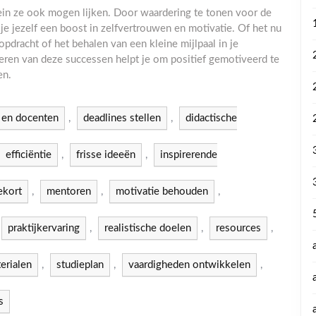
lein ze ook mogen lijken. Door waardering te tonen voor de
f je jezelf een boost in zelfvertrouwen en motivatie. Of het nu
pdracht of het behalen van een kleine mijlpaal in je
vieren van deze successen helpt je om positief gemotiveerd te
en.
 en docenten
,
deadlines stellen
,
didactische
efficiëntie
,
frisse ideeën
,
inspirerende
ekort
,
mentoren
,
motivatie behouden
,
praktijkervaring
,
realistische doelen
,
resources
,
erialen
,
studieplan
,
vaardigheden ontwikkelen
,
s