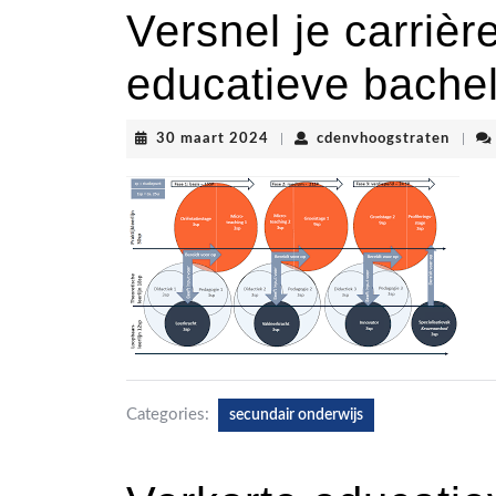
Versnel je carrièr
educatieve bache
30
cdenv
30 maart 2024
|
cdenvhoogstraten
|
maart
2024
Categories:
secundair onderwijs