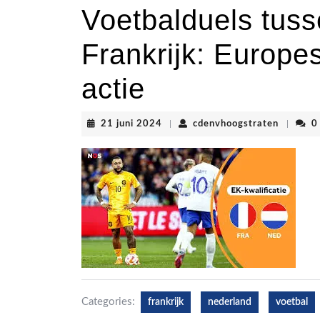
Voetbalduels tus
Frankrijk: Europe
actie
21
cdenvho
21 juni 2024
|
cdenvhoogstraten
|
0
juni
2024
Categories:
frankrijk
nederland
voetbal