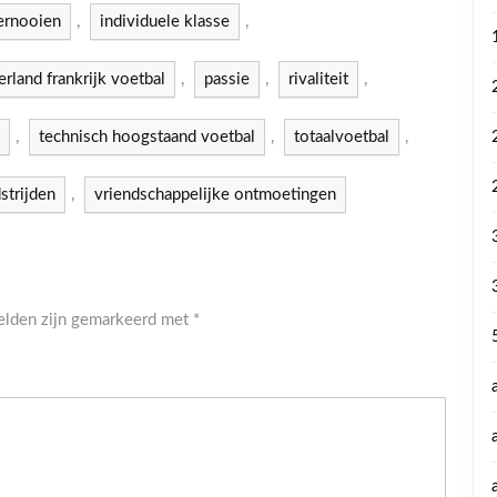
ernooien
,
individuele klasse
,
rland frankrijk voetbal
,
passie
,
rivaliteit
,
,
technisch hoogstaand voetbal
,
totaalvoetbal
,
strijden
,
vriendschappelijke ontmoetingen
velden zijn gemarkeerd met
*