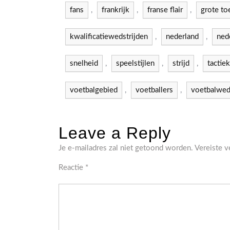
fans
,
frankrijk
,
franse flair
,
grote to
kwalificatiewedstrijden
,
nederland
,
nede
snelheid
,
speelstijlen
,
strijd
,
tactiek
voetbalgebied
,
voetballers
,
voetbalwed
Leave a Reply
Je e-mailadres zal niet getoond worden.
Vereiste 
Reactie
*