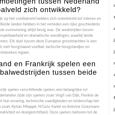
moetingen tussen Nederland
balveld zich ontwikkeld?
k op het voetbalveld hebben zich ontwikkeld tot intense en
Beide landen hebben in het verleden een rijke geschiedenis
 de overwinning altijd hevig was. De wedstrijden tussen
rspelbaarheid en dramatische wendingen, waarbij beide
 komen. Elk duel tussen deze Europese grootmachten is een
ld, met hoogstaand voetbal, tactische hoogstandjes en
nisboeken ingaan.
and en Frankrijk spelen een
etbalwedstrijden tussen beide
rijk spelen verschillende spelers een belangrijke rol
rlandse zijde zijn spelers zoals Virgil van Dijk, Frenkie de
 hun ervaring, technische vaardigheden en leiderschap het
en zoals Kylian Mbappé, N’Golo Kanté en Antoine Griezmann
ativiteit en doelgerichtheid. Deze spelers behoren tot de