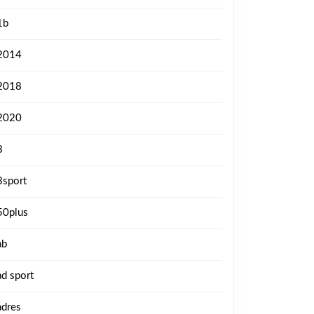
1b
2014
2018
2020
3
3sport
50plus
ab
ad sport
adres