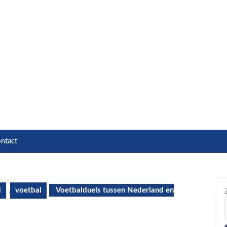
ntact
d
,
voetbal
Voetbalduels tussen Nederland en