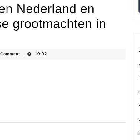
sen Nederland en
se grootmachten in
ogstraten
 Comment
|
10:02