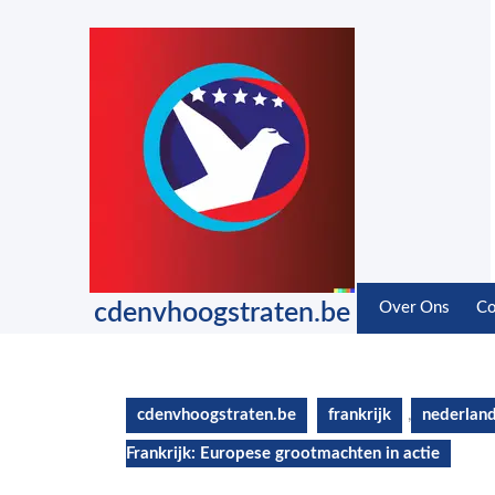
Skip
to
content
Skip
to
content
cdenvhoogstraten.be
Over Ons
Co
cdenvhoogstraten.be
frankrijk
,
nederlan
Frankrijk: Europese grootmachten in actie