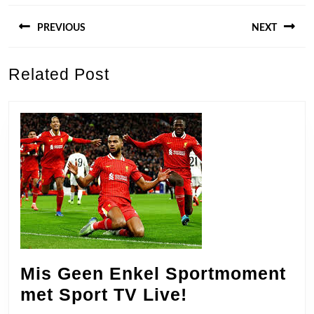
Berichtnavigatie
PREVIOUS
NEXT
Previous
Next
Related Post
post:
post:
Mis Geen Enkel Sportmoment
Mis
met Sport TV Live!