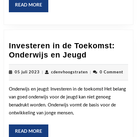
READ
READ MORE
MORE
Investeren in de Toekomst:
Investeren
Onderwijs en Jeugd
in
de
05
cdenvhoogstraten
05 juli 2023
|
cdenvhoogstraten
|
0 Comment
juli
Toekomst:
2023
Onderwijs en jeugd: Investeren in de toekomst Het belang
Onderwijs
van goed onderwijs voor de jeugd kan niet genoeg
en
benadrukt worden. Onderwijs vormt de basis voor de
Jeugd
ontwikkeling van jonge mensen,
READ
READ MORE