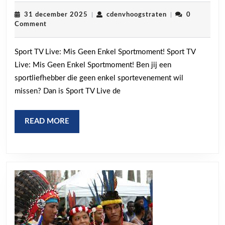
Geen
Enkel
31
cdenvhoogstrate
31 december 2025
|
cdenvhoogstraten
|
0
december
Comment
Sportmoment
2025
met
Sport TV Live: Mis Geen Enkel Sportmoment! Sport TV
Sport
Live: Mis Geen Enkel Sportmoment! Ben jij een
TV
sportliefhebber die geen enkel sportevenement wil
Live!
missen? Dan is Sport TV Live de
READ
READ MORE
MORE