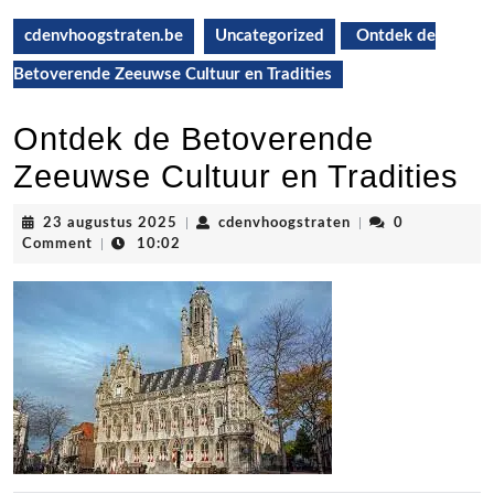
cdenvhoogstraten.be
Uncategorized
Ontdek de
Betoverende Zeeuwse Cultuur en Tradities
Ontdek de Betoverende
Zeeuwse Cultuur en Tradities
23
cdenvhoogstraten
23 augustus 2025
|
cdenvhoogstraten
|
0
augustus
Comment
|
10:02
2025