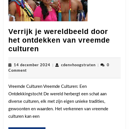
Verrijk je wereldbeeld door
het ontdekken van vreemde
Verrijk
culturen
je
wereldbeeld
14
cdenvhoogstrate
14 december 2024
|
cdenvhoogstraten
|
0
december
Comment
door
2024
het
Vreemde Culturen Vreemde Culturen: Een
ontdekken
Ontdekkingstocht De wereld herbergt een schat aan
van
diverse culturen, elk met zijn eigen unieke tradities,
vreemde
gewoonten en waarden. Het verkennen van vreemde
culturen
culturen kan een