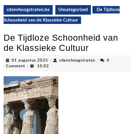
cdenvhoogstraten.be
Uncategorized
De Tijdloze
Schoonheid van de Klassieke Cultuur
De Tijdloze Schoonheid van
de Klassieke Cultuur
01
cdenvhoogstraten
01 augustus 2025
|
cdenvhoogstraten
|
0
augustus
Comment
|
10:02
2025