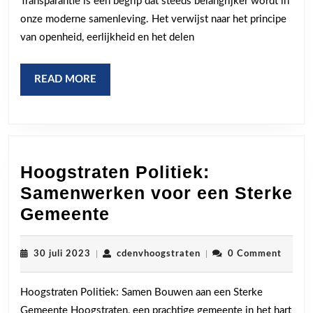
Transparantie is een begrip dat steeds belangrijker wordt in
en
onze moderne samenleving. Het verwijst naar het principe
Samenwerking
van openheid, eerlijkheid en het delen
READ
READ MORE
MORE
Hoogstraten Politiek:
Samenwerken voor een Sterke
Hoogstraten
Gemeente
Politiek:
Samenwerken
30
cdenvhoogstraten
30 juli 2023
|
cdenvhoogstraten
|
0 Comment
juli
voor
2023
Hoogstraten Politiek: Samen Bouwen aan een Sterke
een
Gemeente Hoogstraten, een prachtige gemeente in het hart