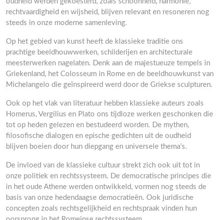
oudheid werden gekoesterd, zoals schoonheid, harmonie,
rechtvaardigheid en wijsheid, blijven relevant en resoneren nog
steeds in onze moderne samenleving.
Op het gebied van kunst heeft de klassieke traditie ons
prachtige beeldhouwwerken, schilderijen en architecturale
meesterwerken nagelaten. Denk aan de majestueuze tempels in
Griekenland, het Colosseum in Rome en de beeldhouwkunst van
Michelangelo die geïnspireerd werd door de Griekse sculpturen.
Ook op het vlak van literatuur hebben klassieke auteurs zoals
Homerus, Vergilius en Plato ons tijdloze werken geschonken die
tot op heden gelezen en bestudeerd worden. De mythen,
filosofische dialogen en epische gedichten uit de oudheid
blijven boeien door hun diepgang en universele thema’s.
De invloed van de klassieke cultuur strekt zich ook uit tot in
onze politiek en rechtssysteem. De democratische principes die
in het oude Athene werden ontwikkeld, vormen nog steeds de
basis van onze hedendaagse democratieën. Ook juridische
concepten zoals rechtsgelijkheid en rechtspraak vinden hun
oorsprong in het Romeinse rechtssysteem.