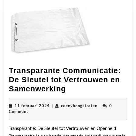
Transparante Communicatie:
De Sleutel tot Vertrouwen en
Transparante
Samenwerking
Communicatie:
De
11
cdenvhoogstraten
11 februari 2024
|
cdenvhoogstraten
|
0
februari
Comment
Sleutel
2024
tot
Transparantie: De Sleutel tot Vertrouwen en Openheid
Vertrouwen