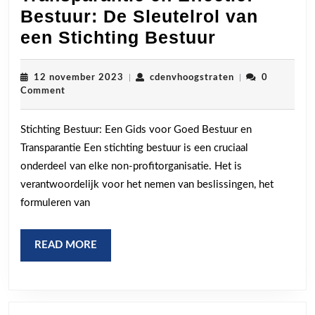
Bestuur: De Sleutelrol van
Transparan
een Stichting Bestuur
en
Effectief
12
cdenvhoogstrate
12 november 2023
|
cdenvhoogstraten
|
0
november
Comment
Bestuur:
2023
De
Stichting Bestuur: Een Gids voor Goed Bestuur en
Sleutelrol
Transparantie Een stichting bestuur is een cruciaal
van
onderdeel van elke non-profitorganisatie. Het is
een
verantwoordelijk voor het nemen van beslissingen, het
Stichting
formuleren van
Bestuur
READ
READ MORE
MORE