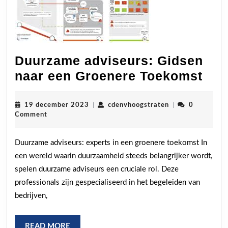
Duurzame adviseurs: Gidsen
Duu
naar een Groenere Toekomst
adv
Gid
19
cdenvhoogstrate
19 december 2023
|
cdenvhoogstraten
|
0
december
Comment
naa
2023
een
Duurzame adviseurs: experts in een groenere toekomst In
Gro
een wereld waarin duurzaamheid steeds belangrijker wordt,
Toe
spelen duurzame adviseurs een cruciale rol. Deze
professionals zijn gespecialiseerd in het begeleiden van
bedrijven,
READ
READ MORE