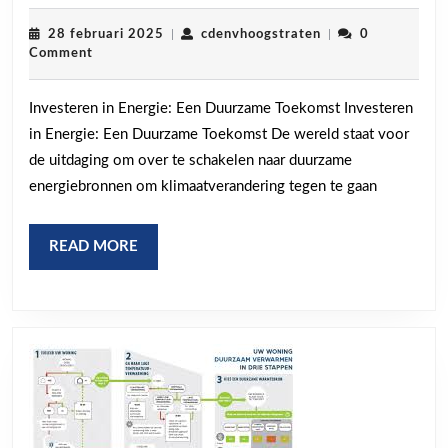
Toekomst:
Investeren
28
cdenvhoogstraten
28 februari 2025
|
cdenvhoogstraten
|
0
februari
Comment
in
2025
Energie
Investeren in Energie: Een Duurzame Toekomst Investeren
voor
in Energie: Een Duurzame Toekomst De wereld staat voor
een
de uitdaging om over te schakelen naar duurzame
Groene
energiebronnen om klimaatverandering tegen te gaan
Revolutie
READ
READ MORE
MORE