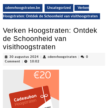
cdenvhoogstraten.be
Uncategorized
Verken
Hoogstraten: Ontdek de Schoonheid van visithoogstraten
Verken Hoogstraten: Ontdek
de Schoonheid van
visithoogstraten
30
cdenvhoogstraten
30 augustus 2024
|
cdenvhoogstraten
|
0
augustus
Comment
|
10:02
2024