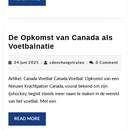
MORE
De Opkomst van Canada als
De
Voetbalnatie
Opkomst
van
24
cdenvhoogstraten
24 juni 2025
|
cdenvhoogstraten
|
0 Comment
juni
Canada
2025
Artikel: Canada Voetbal Canada Voetbal: Opkomst van een
als
Nieuwe Krachtpatser Canada, vooral bekend om zijn
Voetbalnatie
ijshockey, begint steeds meer naam te maken in de wereld
van het voetbal. Met een
READ
READ MORE
MORE