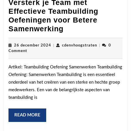
Versterk je Team met
Effectieve Teambuilding
Oefeningen voor Betere
Versterk
Samenwerking
je
Team
26
cdenvhoogstrate
26 december 2024
|
cdenvhoogstraten
|
0
december
Comment
met
2024
Effectieve
Artikel: Teambuilding Oefening Samenwerken Teambuilding
Teambuilding
Oefening: Samenwerken Teambuilding is een essentieel
Oefeningen
onderdeel van het creëren van een sterke en hechte groep
voor
medewerkers. Een van de belangrijkste aspecten van
Betere
teambuilding is
Samenwerking
READ
READ MORE
MORE