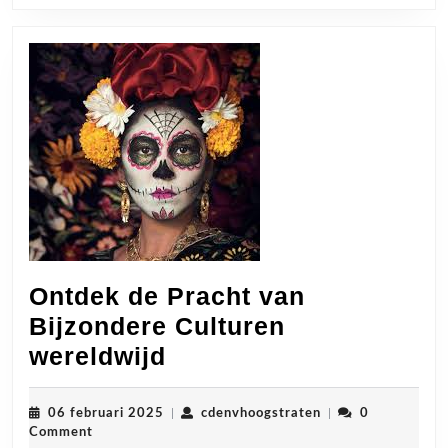
Ontdek de Pracht van
Bijzondere Culturen
Ontdek
wereldwijd
de
Pracht
06
cdenvhoogstraten
06 februari 2025
|
cdenvhoogstraten
|
0
februari
Comment
van