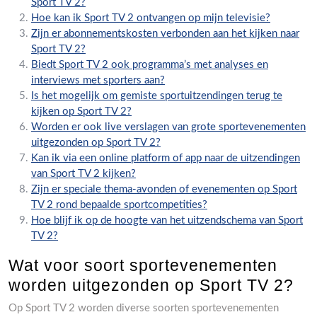
Sport TV 2?
Hoe kan ik Sport TV 2 ontvangen op mijn televisie?
Zijn er abonnementskosten verbonden aan het kijken naar
Sport TV 2?
Biedt Sport TV 2 ook programma’s met analyses en
interviews met sporters aan?
Is het mogelijk om gemiste sportuitzendingen terug te
kijken op Sport TV 2?
Worden er ook live verslagen van grote sportevenementen
uitgezonden op Sport TV 2?
Kan ik via een online platform of app naar de uitzendingen
van Sport TV 2 kijken?
Zijn er speciale thema-avonden of evenementen op Sport
TV 2 rond bepaalde sportcompetities?
Hoe blijf ik op de hoogte van het uitzendschema van Sport
TV 2?
Wat voor soort sportevenementen
worden uitgezonden op Sport TV 2?
Op Sport TV 2 worden diverse soorten sportevenementen