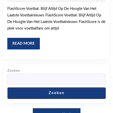
hoogte
2025
FlashScore Voetbal: Blijf Altijd Op De Hoogte Van Het
van
Laatste Voetbalnieuws FlashScore Voetbal: Blijf Altijd Op
het
De Hoogte Van Het Laatste Voetbalnieuws FlashScore is dé
laatste
plek voor voetbalfans om altijd
voetbalnieuws
met
READ
READ MORE
FlashScore
MORE
Zoeken
Zoeken