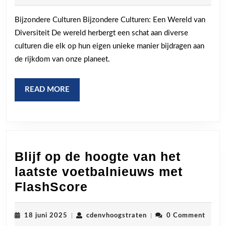
2025
Bijzondere
Bijzondere Culturen Bijzondere Culturen: Een Wereld van
Culturen
Diversiteit De wereld herbergt een schat aan diverse
wereldwijd
culturen die elk op hun eigen unieke manier bijdragen aan
de rijkdom van onze planeet.
READ
READ MORE
MORE
Blijf op de hoogte van het
laatste voetbalnieuws met
Blijf
FlashScore
op
de
18
cdenvhoogstraten
18 juni 2025
|
cdenvhoogstraten
|
0 Comment
juni