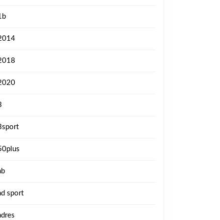
1b
2014
2018
2020
3
3sport
50plus
ab
ad sport
adres