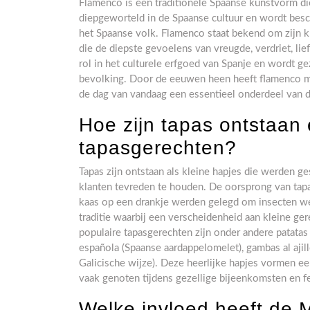
Flamenco is een traditionele Spaanse kunstvorm die
diepgeworteld in de Spaanse cultuur en wordt besch
het Spaanse volk. Flamenco staat bekend om zijn k
die de diepste gevoelens van vreugde, verdriet, li
rol in het culturele erfgoed van Spanje en wordt g
bevolking. Door de eeuwen heen heeft flamenco men
de dag van vandaag een essentieel onderdeel van d
Hoe zijn tapas ontstaan 
tapasgerechten?
Tapas zijn ontstaan als kleine hapjes die werden g
klanten tevreden te houden. De oorsprong van tapa
kaas op een drankje werden gelegd om insecten weg
traditie waarbij een verscheidenheid aan kleine ge
populaire tapasgerechten zijn onder andere patatas b
española (Spaanse aardappelomelet), gambas al ajil
Galicische wijze). Deze heerlijke hapjes vormen e
vaak genoten tijdens gezellige bijeenkomsten en f
Welke invloed heeft de 