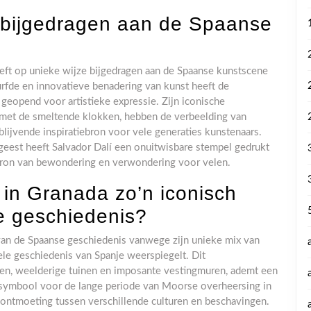
 bijgedragen aan de Spaanse
eft op unieke wijze bijgedragen aan de Spaanse kunstscene
urfde en innovatieve benadering van kunst heeft de
eopend voor artistieke expressie. Zijn iconische
g” met de smeltende klokken, hebben de verbeelding van
lijvende inspiratiebron voor vele generaties kunstenaars.
 geest heeft Salvador Dalí een onuitwisbare stempel gedrukt
 bron van bewondering en verwondering voor velen.
in Granada zo’n iconisch
 geschiedenis?
van de Spaanse geschiedenis vanwege zijn unieke mix van
rele geschiedenis van Spanje weerspiegelt. Dit
zen, weelderige tuinen en imposante vestingmuren, ademt een
t symbool voor de lange periode van Moorse overheersing in
e ontmoeting tussen verschillende culturen en beschavingen.