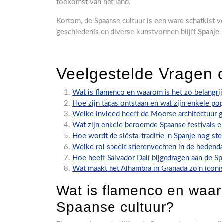
toekomst van het land.
Kortom, de Spaanse cultuur is een ware schatkist vol
geschiedenis en diverse kunstvormen blijft Spanje
Veelgestelde Vragen 
Wat is flamenco en waarom is het zo belangrij
Hoe zijn tapas ontstaan en wat zijn enkele po
Welke invloed heeft de Moorse architectuur
Wat zijn enkele beroemde Spaanse festivals e
Hoe wordt de siësta-traditie in Spanje nog st
Welke rol speelt stierenvechten in de hedend
Hoe heeft Salvador Dalí bijgedragen aan de S
Wat maakt het Alhambra in Granada zo’n icon
Wat is flamenco en waaro
Spaanse cultuur?