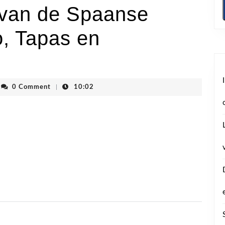
 van de Spaanse
o, Tapas en
nvhoogstraten
0 Comment
|
10:02