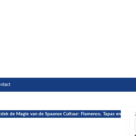
ntact
dek de Magie van de Spaanse Cultuur: Flamenco, Tapas en