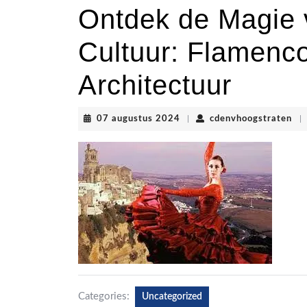
Ontdek de Magie
Cultuur: Flamenc
Architectuur
07
cde
07 augustus 2024
|
cdenvhoogstraten
|
augustus
2024
Categories:
Uncategorized