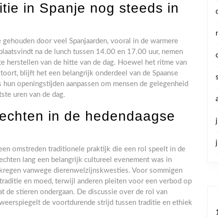
itie in Spanje nog steeds in
re gehouden door veel Spanjaarden, vooral in de warmere
l plaatsvindt na de lunch tussen 14.00 en 17.00 uur, nemen
 herstellen van de hitte van de dag. Hoewel het ritme van
oort, blijft het een belangrijk onderdeel van de Spaanse
lfs hun openingstijden aanpassen om mensen de gelegenheid
tste uren van de dag.
nvechten in de hedendaagse
een omstreden traditionele praktijk die een rol speelt in de
chten lang een belangrijk cultureel evenement was in
k gekregen vanwege dierenwelzijnskwesties. Voor sommigen
traditie en moed, terwijl anderen pleiten voor een verbod op
t de stieren ondergaan. De discussie over de rol van
eerspiegelt de voortdurende strijd tussen traditie en ethiek