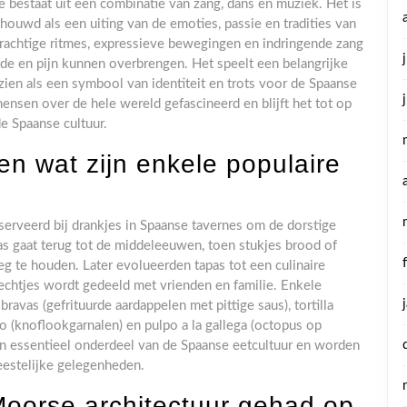
 bestaat uit een combinatie van zang, dans en muziek. Het is
ouwd als een uiting van de emoties, passie en tradities van
rachtige ritmes, expressieve bewegingen en indringende zang
efde en pijn kunnen overbrengen. Het speelt een belangrijke
ezien als een symbool van identiteit en trots voor de Spaanse
sen over de hele wereld gefascineerd en blijft het tot op
e Spaanse cultuur.
en wat zijn enkele populaire
eserveerd bij drankjes in Spaanse tavernes om de dorstige
s gaat terug tot de middeleeuwen, toen stukjes brood of
 te houden. Later evolueerden tapas tot een culinaire
rechtjes wordt gedeeld met vrienden en familie. Enkele
ravas (gefrituurde aardappelen met pittige saus), tortilla
lo (knoflookgarnalen) en pulpo a la gallega (octopus op
en essentieel onderdeel van de Spaanse eetcultuur en worden
eestelijke gelegenheden.
Moorse architectuur gehad op