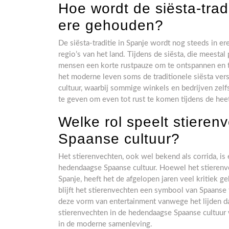
Hoe wordt de siësta-trad
ere gehouden?
De siësta-traditie in Spanje wordt nog steeds in e
regio’s van het land. Tijdens de siësta, die meesta
mensen een korte rustpauze om te ontspannen en te
het moderne leven soms de traditionele siësta verst
cultuur, waarbij sommige winkels en bedrijven ze
te geven om even tot rust te komen tijdens de hee
Welke rol speelt stiere
Spaanse cultuur?
Het stierenvechten, ook wel bekend als corrida, is 
hedendaagse Spaanse cultuur. Hoewel het stierenve
Spanje, heeft het de afgelopen jaren veel kritie
blijft het stierenvechten een symbool van Spaanse 
deze vorm van entertainment vanwege het lijden da
stierenvechten in de hedendaagse Spaanse cultuur w
in de moderne samenleving.