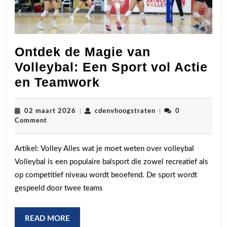
Ontdek de Magie van
Volleybal: Een Sport vol Actie
Ontdek
en Teamwork
de
Magie
02
cdenvhoogstraten
02 maart 2026
|
cdenvhoogstraten
|
0
maart
Comment
van
2026
Volleybal:
Artikel: Volley Alles wat je moet weten over volleybal
Een
Volleybal is een populaire balsport die zowel recreatief als
Sport
op competitief niveau wordt beoefend. De sport wordt
vol
gespeeld door twee teams
Actie
en
READ
READ MORE