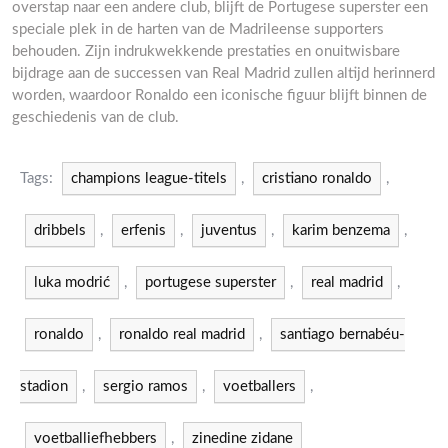
overstap naar een andere club, blijft de Portugese superster een
speciale plek in de harten van de Madrileense supporters
behouden. Zijn indrukwekkende prestaties en onuitwisbare
bijdrage aan de successen van Real Madrid zullen altijd herinnerd
worden, waardoor Ronaldo een iconische figuur blijft binnen de
geschiedenis van de club.
Tags:
champions league-titels
,
cristiano ronaldo
,
dribbels
,
erfenis
,
juventus
,
karim benzema
,
luka modrić
,
portugese superster
,
real madrid
,
ronaldo
,
ronaldo real madrid
,
santiago bernabéu-
stadion
,
sergio ramos
,
voetballers
,
voetballiefhebbers
,
zinedine zidane