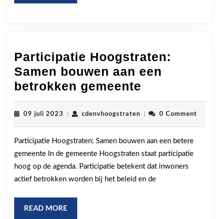
MORE
Teamwork
Participatie Hoogstraten:
Samen bouwen aan een
Participatie
betrokken gemeente
Hoogstraten
Samen
09
cdenvhoogstraten
09 juli 2023
|
cdenvhoogstraten
|
0 Comment
juli
bouwen
2023
Participatie Hoogstraten: Samen bouwen aan een betere
aan
gemeente In de gemeente Hoogstraten staat participatie
een
hoog op de agenda. Participatie betekent dat inwoners
betrokken
actief betrokken worden bij het beleid en de
gemeente
READ
READ MORE
MORE