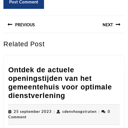
Berichtnavigatie
PREVIOUS
NEXT
Previous
Next
Related Post
post:
post:
Ontdek de actuele
openingstijden van het
gemeentehuis voor optimale
Ontdek
dienstverlening
de
actuele
25
cdenvhoogstrat
25 september 2023
|
cdenvhoogstraten
|
0
september
Comment
openingstijden
2023