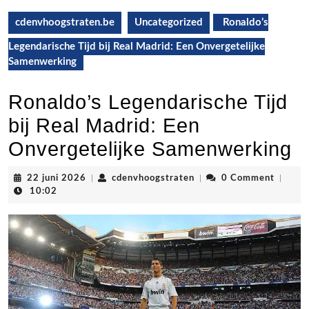
cdenvhoogstraten.be
Uncategorized
Ronaldo’s
Legendarische Tijd bij Real Madrid: Een Onvergetelijke
Samenwerking
Ronaldo’s Legendarische Tijd
bij Real Madrid: Een
Onvergetelijke Samenwerking
22
cdenvhoogstraten
22 juni 2026
|
cdenvhoogstraten
|
0 Comment
|
juni
10:02
2026