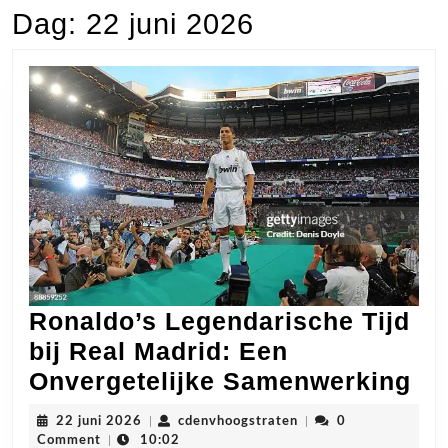
Dag:
22 juni 2026
Ronaldo’s Legendarische Tijd
bij Real Madrid: Een
Ro
Onvergetelijke Samenwerking
Le
22
cdenvhoogstraten
22 juni 2026
|
cdenvhoogstraten
|
0
Tij
juni
Comment
|
10:02