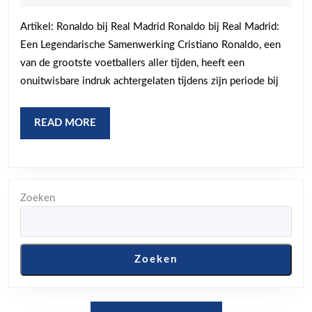
2026
bij
Artikel: Ronaldo bij Real Madrid Ronaldo bij Real Madrid:
Re
Een Legendarische Samenwerking Cristiano Ronaldo, een
Ma
van de grootste voetballers aller tijden, heeft een
Ee
onuitwisbare indruk achtergelaten tijdens zijn periode bij
On
Sa
READ
READ MORE
MORE
Zoeken
Zoeken