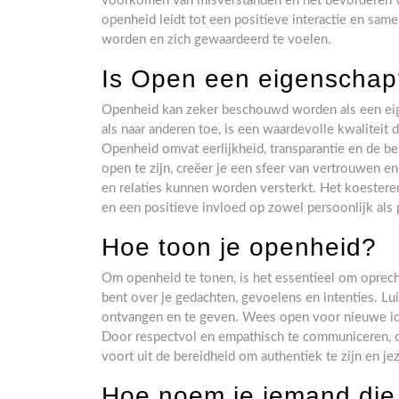
voorkomen van misverstanden en het bevorderen v
openheid leidt tot een positieve interactie en sam
worden en zich gewaardeerd te voelen.
Is Open een eigenschap
Openheid kan zeker beschouwd worden als een eig
als naar anderen toe, is een waardevolle kwaliteit 
Openheid omvat eerlijkheid, transparantie en de b
open te zijn, creëer je een sfeer van vertrouwen
en relaties kunnen worden versterkt. Het koestere
en een positieve invloed op zowel persoonlijk als 
Hoe toon je openheid?
Om openheid te tonen, is het essentieel om oprecht
bent over je gedachten, gevoelens en intenties. Lu
ontvangen en te geven. Wees open voor nieuwe ide
Door respectvol en empathisch te communiceren, c
voort uit de bereidheid om authentiek te zijn en jez
Hoe noem je iemand die