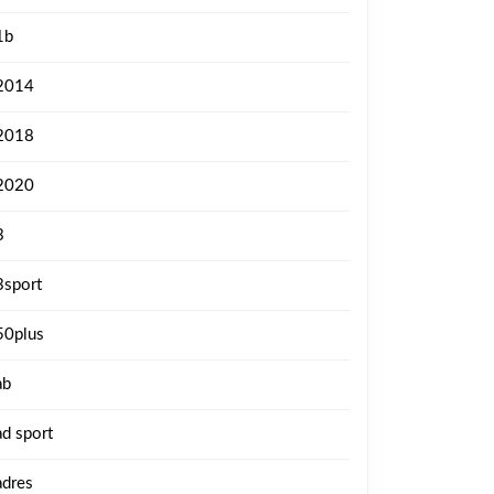
1b
2014
2018
2020
3
3sport
50plus
ab
ad sport
adres