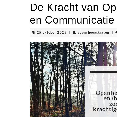
De Kracht van Op
en Communicatie 
25
cden
25 oktober 2025
|
cdenvhoogstraten
|
oktober
2025