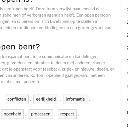
s een ‘open boek’. Deze term verwijst naar iemand die
een geheimen of verborgen agenda’s heeft. Een open persoon
gen, en is bereid om zich kwetsbaar op te stellen in
an leiden tot diepere verbindingen en een groter gevoel van
 open bent?
n transparant bent in je communicatie en handelingen.
ten, gevoelens en intenties te delen met anderen, zonder
dat je openstaat voor feedback, kritiek en nieuwe ideeën, en
nten van anderen. Kortom, openheid gaat gepaard met een
 relaties met anderen.
,
conflicten
,
eerlijkheid
,
informatie
,
openheid
,
processen
,
respect
,