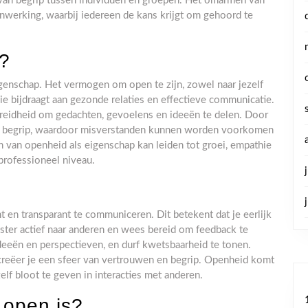
an begrip tussen individuen en groepen. Het omarmen van
enwerking, waarbij iedereen de kans krijgt om gehoord te
?
enschap. Het vermogen om open te zijn, zowel naar jezelf
die bijdraagt aan gezonde relaties en effectieve communicatie.
ereidheid om gedachten, gevoelens en ideeën te delen. Door
 en begrip, waardoor misverstanden kunnen worden voorkomen
n van openheid als eigenschap kan leiden tot groei, empathie
professioneel niveau.
 en transparant te communiceren. Dit betekent dat je eerlijk
ister actief naar anderen en wees bereid om feedback te
eën en perspectieven, en durf kwetsbaarheid te tonen.
reëer je een sfeer van vertrouwen en begrip. Openheid komt
elf bloot te geven in interacties met anderen.
 open is?