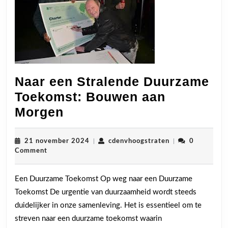
Naar een Stralende Duurzame
Toekomst: Bouwen aan
Naar
Morgen
een
Stralende
21
cdenvhoogstrate
21 november 2024
|
cdenvhoogstraten
|
0
november
Comment
Duurzame
2024
Toekomst:
Een Duurzame Toekomst Op weg naar een Duurzame
Bouwen
Toekomst De urgentie van duurzaamheid wordt steeds
aan
duidelijker in onze samenleving. Het is essentieel om te
Morgen
streven naar een duurzame toekomst waarin