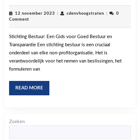
en
Effectief
12
cdenvhoogstrate
12 november 2023
|
cdenvhoogstraten
|
0
november
Comment
Bestuur:
2023
De
Stichting Bestuur: Een Gids voor Goed Bestuur en
Sleutelrol
Transparantie Een stichting bestuur is een cruciaal
van
onderdeel van elke non-profitorganisatie. Het is
een
verantwoordelijk voor het nemen van beslissingen, het
Stichting
formuleren van
Bestuur
READ
READ MORE
MORE
Zoeken