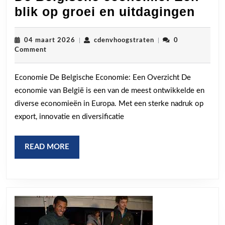
De
blik op groei en uitdagingen
Belg
econ
04
cdenvhoogstraten
04 maart 2026
|
cdenvhoogstraten
|
0
maart
Comment
Een
2026
blik
Economie De Belgische Economie: Een Overzicht De
op
economie van België is een van de meest ontwikkelde en
groe
diverse economieën in Europa. Met een sterke nadruk op
en
export, innovatie en diversificatie
uitd
READ
READ MORE
MORE