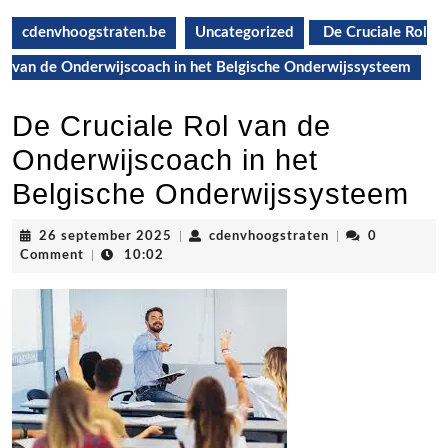
cdenvhoogstraten.be
Uncategorized
De Cruciale Rol
van de Onderwijscoach in het Belgische Onderwijssysteem
De Cruciale Rol van de
Onderwijscoach in het
Belgische Onderwijssysteem
26
cdenvhoogstrate
26 september 2025
|
cdenvhoogstraten
|
0
september
Comment
|
10:02
2025