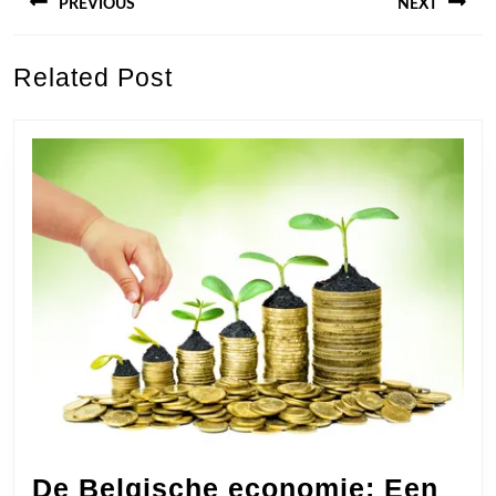
PREVIOUS
NEXT
Previous
Next
Related Post
post:
post:
De Belgische economie: Een