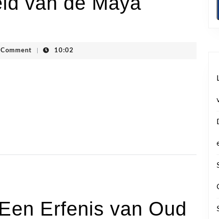
ld van de Maya
ogstraten
 Comment
|
10:02
 Een Erfenis van Oud