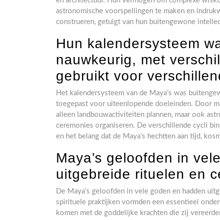
en architectuur. Hun vermogen om complexe wisku
astronomische voorspellingen te maken en indru
construeren, getuigt van hun buitengewone intelle
Hun kalendersysteem wa
nauwkeurig, met verschil
gebruikt voor verschille
Het kalendersysteem van de Maya’s was buitengew
toegepast voor uiteenlopende doeleinden. Door m
alleen landbouwactiviteiten plannen, maar ook ast
ceremonies organiseren. De verschillende cycli bi
en het belang dat de Maya’s hechtten aan tijd, kos
Maya’s geloofden in ve
uitgebreide rituelen en 
De Maya’s geloofden in vele goden en hadden uitg
spirituele praktijken vormden een essentieel onder
komen met de goddelijke krachten die zij vereerde