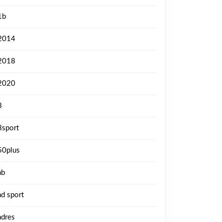
1b
2014
2018
2020
3
3sport
50plus
ab
ad sport
adres