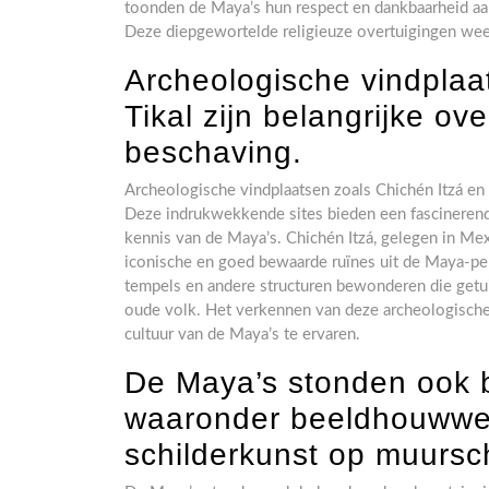
toonden de Maya’s hun respect en dankbaarheid aa
Deze diepgewortelde religieuze overtuigingen wee
Archeologische vindplaa
Tikal zijn belangrijke ov
beschaving.
Archeologische vindplaatsen zoals Chichén Itzá en 
Deze indrukwekkende sites bieden een fascinerend 
kennis van de Maya’s. Chichén Itzá, gelegen in Mex
iconische en goed bewaarde ruïnes uit de Maya-pe
tempels en andere structuren bewonderen die getui
oude volk. Het verkennen van deze archeologische 
cultuur van de Maya’s te ervaren.
De Maya’s stonden ook 
waaronder beeldhouwwe
schilderkunst op muursch