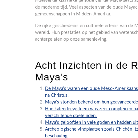
Hoewel de klassieke periode van de Maya-beschavin
de moderne tijd. Veel aspecten van de oude Mayacu
gemeenschappen in Midden-Amerika.
De rijke geschiedenis en culturele erfenis van de 
wereld. Hun prestaties op het gebied van wetenscha
achtergelaten op onze samenleving.
Acht Inzichten in de 
Maya’s
De Maya’s waren een oude Meso-Amerikaanse 
na Christus.
Maya’s stonden bekend om hun geavanceerde k
Hun kalendersysteem was zeer complex en nau
verschillende doeleinden.
Maya’s geloofden in vele goden en hadden uit
Archeologische vindplaatsen zoals Chichén Itzá
beschaving.