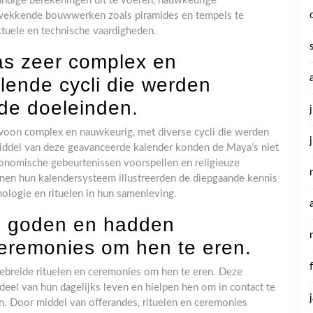
ndige berekeningen uit te voeren, nauwkeurige
kwekkende bouwwerken zoals piramides en tempels te
ctuele en technische vaardigheden.
s zeer complex en
lende cycli die werden
nde doeleinden.
oon complex en nauwkeurig, met diverse cycli die werden
iddel van deze geavanceerde kalender konden de Maya’s niet
ronomische gebeurtenissen voorspellen en religieuze
nnen hun kalendersysteem illustreerden de diepgaande kennis
mologie en rituelen in hun samenleving.
le goden en hadden
ceremonies om hen te eren.
ebreide rituelen en ceremonies om hen te eren. Deze
deel van hun dagelijks leven en hielpen hen om in contact te
n. Door middel van offerandes, rituelen en ceremonies