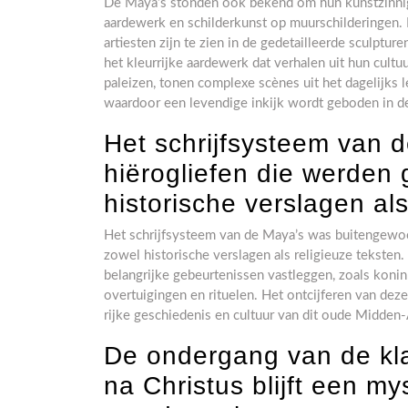
De Maya’s stonden ook bekend om hun kunstzinnigh
aardewerk en schilderkunst op muurschilderingen.
artiesten zijn te zien in de gedetailleerde sculptu
het kleurrijke aardewerk dat verhalen uit hun cultu
paleizen, tonen complexe scènes uit het dagelijks l
waardoor een levendige inkijk wordt geboden in d
Het schrijfsysteem van d
hiërogliefen die werden 
historische verslagen als
Het schrijfsysteem van de Maya’s was buitengewoo
zowel historische verslagen als religieuze tekst
belangrijke gebeurtenissen vastleggen, zoals konin
overtuigingen en rituelen. Het ontcijferen van dez
rijke geschiedenis en cultuur van dit oude Midden
De ondergang van de kl
na Christus blijft een m