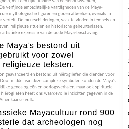
eid, met een rijke traditie van beeldhouwwerken,
 De verfijnde ambachtelijke vaardigheden van de Maya-
ren die mythologische figuren en goden afbeelden, evenals in
ur vertelt. De muurschilderingen, vaak te vinden in tempels en
even, religieuze rituelen en historische gebeurtenissen,
e artistieke expressie van de oude Maya-beschaving.
e Maya’s bestond uit
gebruikt voor zowel
 religieuze teksten.
n geavanceerd en bestond uit hiërogliefen die dienden voor
en. Door middel van deze complexe symbolen konden de Maya’s
klijke genealogieën en oorlogsverhalen, maar ook spirituele
e hiërogliefen heeft ons waardevolle inzichten gegeven in de
-Amerikaanse volk.
assieke Mayacultuur rond 900
ysterie dat archeologen nog