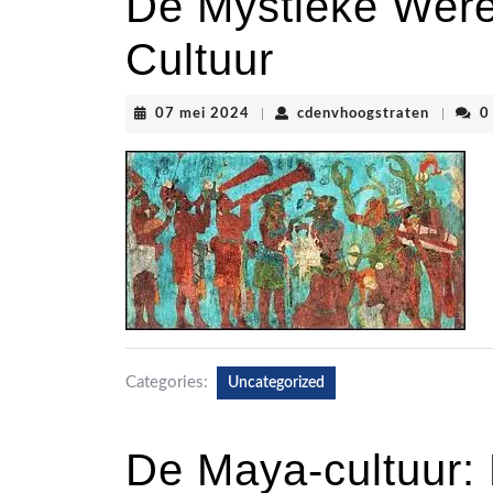
De Mystieke Were
Cultuur
07
cdenvho
07 mei 2024
|
cdenvhoogstraten
|
0
mei
2024
Categories:
Uncategorized
De Maya-cultuur: