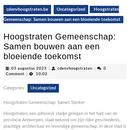
cdenvhoogstraten.be
Uncategorized
Hoogstraten
Gemeenschap: Samen bouwen aan een bloeiende toekomst
Hoogstraten Gemeenschap:
Samen bouwen aan een
bloeiende toekomst
03
cdenvhoogstraten
03 augustus 2023
|
cdenvhoogstraten
|
0
augustus
Comment
|
10:02
2023
Categories:
Uncategorized
Hoogstraten Gemeenschap: Samen Sterker
Hoogstraten, een pittoresk stadje gelegen in het hart van de
provincie Antwerpen, staat bekend om zijn rijke geschiedenis,
prachtige architectuur en levendige gemeenschap. In deze stad is