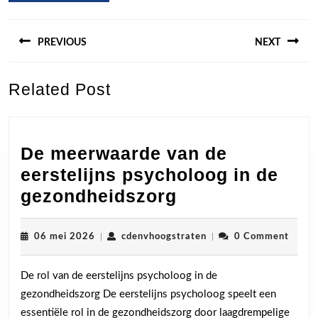
Berichtnavigatie
PREVIOUS
NEXT
Previous
Next
Related Post
post:
post:
De meerwaarde van de
eerstelijns psycholoog in de
De
gezondheidszorg
meerwaarde
van
06
cdenvhoogstraten
06 mei 2026
|
cdenvhoogstraten
|
0 Comment
mei
de
2026
De rol van de eerstelijns psycholoog in de
eerstelijns
gezondheidszorg De eerstelijns psycholoog speelt een
psycholoog
essentiële rol in de gezondheidszorg door laagdrempelige