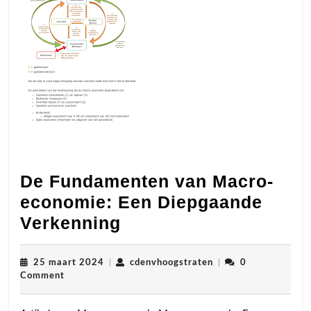
De Fundamenten van Macro-
economie: Een Diepgaande
De
Verkenning
Fundamenten
van
25
cdenvhoogstraten
25 maart 2024
|
cdenvhoogstraten
|
0
maart
Comment
Macro-
2024
economie: