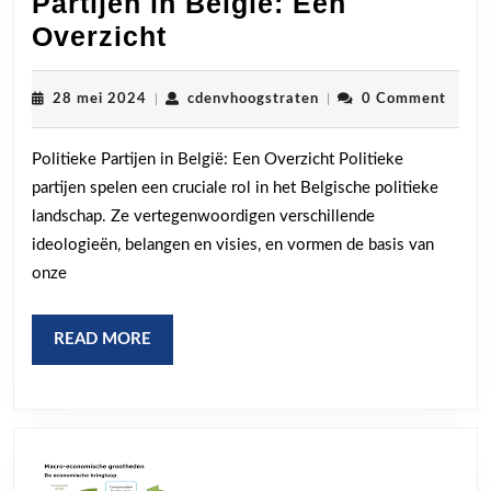
Partijen in België: Een
De
Overzicht
Diversiteit
van
28
cdenvhoogstraten
28 mei 2024
|
cdenvhoogstraten
|
0 Comment
mei
Politieke
2024
Politieke Partijen in België: Een Overzicht Politieke
Partijen
partijen spelen een cruciale rol in het Belgische politieke
in
landschap. Ze vertegenwoordigen verschillende
België:
ideologieën, belangen en visies, en vormen de basis van
Een
onze
Overzicht
READ
READ MORE
MORE