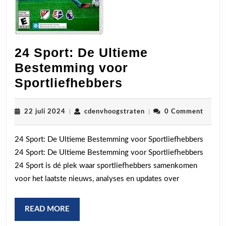
24 Sport: De Ultieme
Bestemming voor
24
Sportliefhebbers
Sport:
De
22
cdenvhoogstraten
22 juli 2024
|
cdenvhoogstraten
|
0 Comment
juli
Ultieme
2024
24 Sport: De Ultieme Bestemming voor Sportliefhebbers
Bestemming
24 Sport: De Ultieme Bestemming voor Sportliefhebbers
voor
24 Sport is dé plek waar sportliefhebbers samenkomen
Sportliefhebber
voor het laatste nieuws, analyses en updates over
READ
READ MORE
MORE