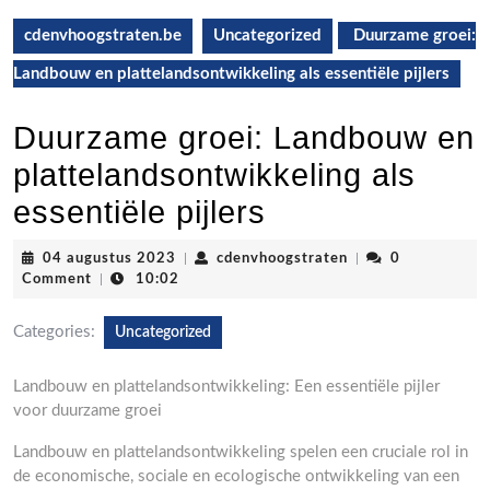
cdenvhoogstraten.be
Uncategorized
Duurzame groei:
Landbouw en plattelandsontwikkeling als essentiële pijlers
Duurzame groei: Landbouw en
plattelandsontwikkeling als
essentiële pijlers
04
cdenvhoogstraten
04 augustus 2023
|
cdenvhoogstraten
|
0
augustus
Comment
|
10:02
2023
Categories:
Uncategorized
Landbouw en plattelandsontwikkeling: Een essentiële pijler
voor duurzame groei
Landbouw en plattelandsontwikkeling spelen een cruciale rol in
de economische, sociale en ecologische ontwikkeling van een