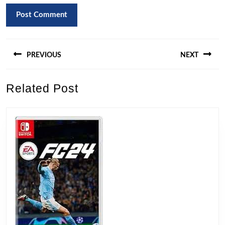
Berichtnavigatie
PREVIOUS
NEXT
Previous
Next
Related Post
post:
post: