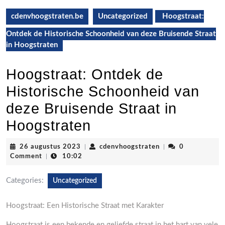
cdenvhoogstraten.be
Uncategorized
Hoogstraat:
Ontdek de Historische Schoonheid van deze Bruisende Straat
in Hoogstraten
Hoogstraat: Ontdek de
Historische Schoonheid van
deze Bruisende Straat in
Hoogstraten
26
cdenvhoogstraten
26 augustus 2023
|
cdenvhoogstraten
|
0
augustus
Comment
|
10:02
2023
Categories:
Uncategorized
Hoogstraat: Een Historische Straat met Karakter
Hoogstraat is een bekende en geliefde straat in het hart van vele