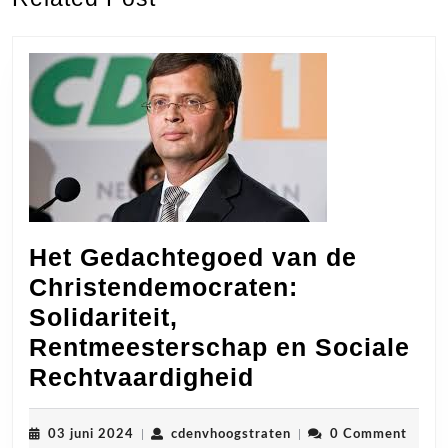
post:
post:
Het Gedachtegoed van de
Christendemocraten:
Solidariteit,
Rentmeesterschap en Sociale
Het
Rechtvaardigheid
Gedachtegoed
van
03
cdenvhoogstraten
03 juni 2024
|
cdenvhoogstraten
|
0 Comment