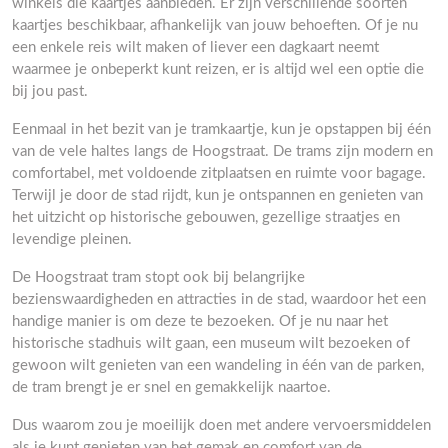
winkels die kaartjes aanbieden. Er zijn verschillende soorten
kaartjes beschikbaar, afhankelijk van jouw behoeften. Of je nu
een enkele reis wilt maken of liever een dagkaart neemt
waarmee je onbeperkt kunt reizen, er is altijd wel een optie die
bij jou past.
Eenmaal in het bezit van je tramkaartje, kun je opstappen bij één
van de vele haltes langs de Hoogstraat. De trams zijn modern en
comfortabel, met voldoende zitplaatsen en ruimte voor bagage.
Terwijl je door de stad rijdt, kun je ontspannen en genieten van
het uitzicht op historische gebouwen, gezellige straatjes en
levendige pleinen.
De Hoogstraat tram stopt ook bij belangrijke
bezienswaardigheden en attracties in de stad, waardoor het een
handige manier is om deze te bezoeken. Of je nu naar het
historische stadhuis wilt gaan, een museum wilt bezoeken of
gewoon wilt genieten van een wandeling in één van de parken,
de tram brengt je er snel en gemakkelijk naartoe.
Dus waarom zou je moeilijk doen met andere vervoersmiddelen
als je kunt genieten van het gemak en comfort van de