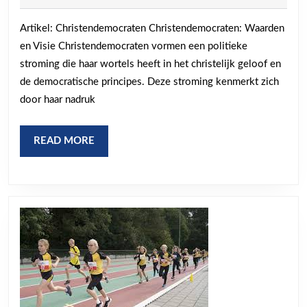
juni
de
2024
Artikel: Christendemocraten Christendemocraten: Waarden
Christendemoc
en Visie Christendemocraten vormen een politieke
Solidariteit,
stroming die haar wortels heeft in het christelijk geloof en
Rentmeestersc
de democratische principes. Deze stroming kenmerkt zich
en
door haar nadruk
Sociale
Rechtvaardigh
READ
READ MORE
MORE