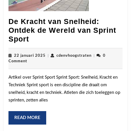
De Kracht van Snelheid:
Ontdek de Wereld van Sprint
De
Sport
Kracht
van
22
cdenvhoogstraten
22 januari 2025
|
cdenvhoogstraten
|
0
januari
Comment
Snelheid:
2025
Ontdek
Artikel over Sprint Sport Sprint Sport: Snelheid, Kracht en
de
Techniek Sprint sport is een discipline die draait om
Wereld
snelheid, kracht en techniek. Atleten die zich toeleggen op
van
sprinten, zetten alles
Sprint
Sport
READ
READ MORE
MORE