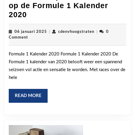
op de Formule 1 Kalender
Ontdek
2020
de
Spannende
06
cdenvhoogstraten
06 januari 2025
|
cdenvhoogstraten
|
0
januari
Comment
Races
2025
op
Formule 1 Kalender 2020 Formule 1 Kalender 2020 De
de
Formule 1 kalender van 2020 belooft weer een spannend
Formule
seizoen vol actie en sensatie te worden. Met races over de
1
hele
Kalender
2020
READ
READ MORE
MORE