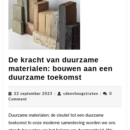
De kracht van duurzame
materialen: bouwen aan een
De
duurzame toekomst
kracht
van
22
cdenvhoogstrat
22 september 2023
|
cdenvhoogstraten
|
0
september
Comment
duurzame
2023
materialen:
Duurzame materialen: de sleutel tot een duurzame
bouwen
toekomst In onze moderne samenleving worden we ons
aan