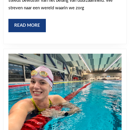
steeds bewuster van het belang van duurzaamheid. We
een
streven naar een wereld waarin we zorg
duurzame
toekomst
READ
READ MORE
MORE