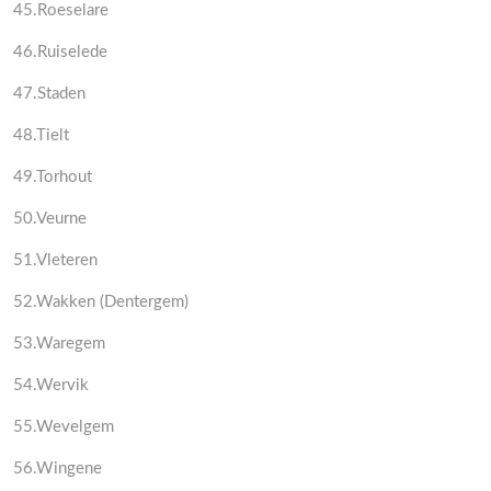
45.Roeselare
46.Ruiselede
47.Staden
48.Tielt
49.Torhout
50.Veurne
51.Vleteren
52.Wakken (Dentergem)
53.Waregem
54.Wervik
55.Wevelgem
56.Wingene