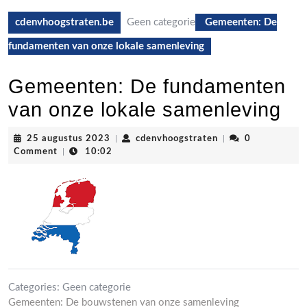
cdenvhoogstraten.be
Geen categorie
Gemeenten: De
fundamenten van onze lokale samenleving
Gemeenten: De fundamenten
van onze lokale samenleving
25
cdenvhoogstraten
25 augustus 2023
|
cdenvhoogstraten
|
0
augustus
Comment
|
10:02
2023
Categories:
Geen categorie
Gemeenten: De bouwstenen van onze samenleving