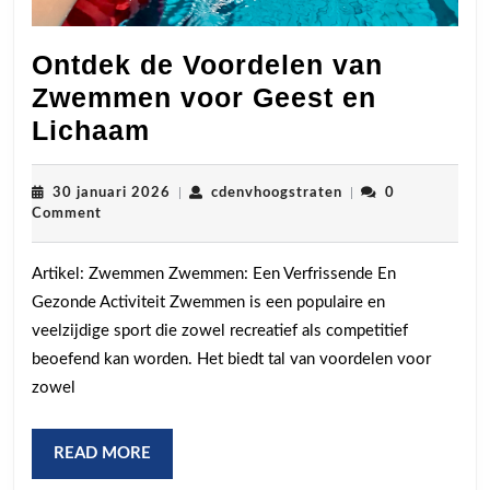
Ontdek de Voordelen van
Zwemmen voor Geest en
Ontdek
Lichaam
de
Voordelen
30
cdenvhoogstraten
30 januari 2026
|
cdenvhoogstraten
|
0
januari
Comment
van
2026
Zwemmen
Artikel: Zwemmen Zwemmen: Een Verfrissende En
voor
Gezonde Activiteit Zwemmen is een populaire en
Geest
veelzijdige sport die zowel recreatief als competitief
en
beoefend kan worden. Het biedt tal van voordelen voor
Lichaam
zowel
READ
READ MORE
MORE