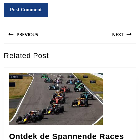
Berichtnavigatie
PREVIOUS
NEXT
Previous
Next
Related Post
post:
post:
Ontdek de Spannende Races