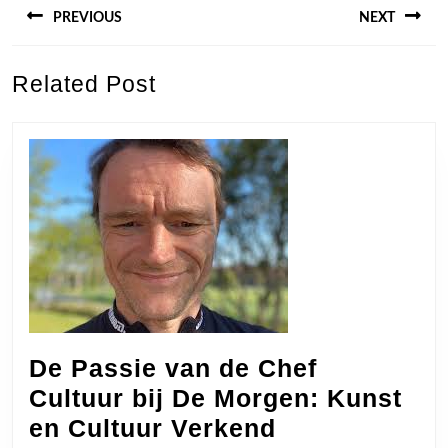
PREVIOUS
NEXT
Previous
Next
Related Post
post:
post:
De Passie van de Chef
Cultuur bij De Morgen: Kunst
De
en Cultuur Verkend