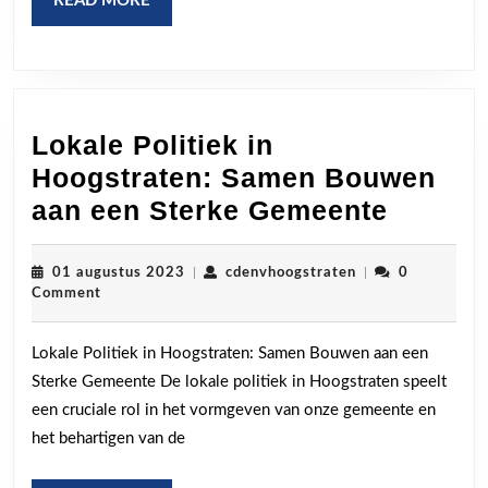
READ MORE
MORE
Lokale Politiek in
Hoogstraten: Samen Bouwen
Lokale
aan een Sterke Gemeente
Politie
in
01
cdenvhoogstraten
01 augustus 2023
|
cdenvhoogstraten
|
0
augustus
Comment
Hoogst
2023
Samen
Lokale Politiek in Hoogstraten: Samen Bouwen aan een
Bouwe
Sterke Gemeente De lokale politiek in Hoogstraten speelt
aan
een cruciale rol in het vormgeven van onze gemeente en
een
het behartigen van de
Sterke