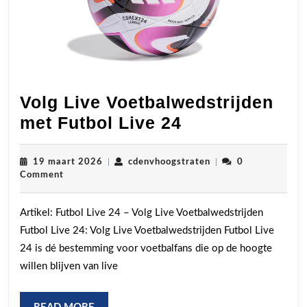
Volg Live Voetbalwedstrijden
Volg
met Futbol Live 24
Live
Voetbalwedstr
19
cdenvhoogstraten
19 maart 2026
|
cdenvhoogstraten
|
0
maart
Comment
met
2026
Futbol
Artikel: Futbol Live 24 – Volg Live Voetbalwedstrijden
Live
Futbol Live 24: Volg Live Voetbalwedstrijden Futbol Live
24
24 is dé bestemming voor voetbalfans die op de hoogte
willen blijven van live
READ