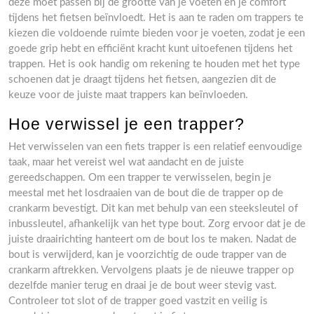
deze moet passen bij de grootte van je voeten en je comfort
tijdens het fietsen beïnvloedt. Het is aan te raden om trappers te
kiezen die voldoende ruimte bieden voor je voeten, zodat je een
goede grip hebt en efficiënt kracht kunt uitoefenen tijdens het
trappen. Het is ook handig om rekening te houden met het type
schoenen dat je draagt tijdens het fietsen, aangezien dit de
keuze voor de juiste maat trappers kan beïnvloeden.
Hoe verwissel je een trapper?
Het verwisselen van een fiets trapper is een relatief eenvoudige
taak, maar het vereist wel wat aandacht en de juiste
gereedschappen. Om een trapper te verwisselen, begin je
meestal met het losdraaien van de bout die de trapper op de
crankarm bevestigt. Dit kan met behulp van een steeksleutel of
inbussleutel, afhankelijk van het type bout. Zorg ervoor dat je de
juiste draairichting hanteert om de bout los te maken. Nadat de
bout is verwijderd, kan je voorzichtig de oude trapper van de
crankarm aftrekken. Vervolgens plaats je de nieuwe trapper op
dezelfde manier terug en draai je de bout weer stevig vast.
Controleer tot slot of de trapper goed vastzit en veilig is