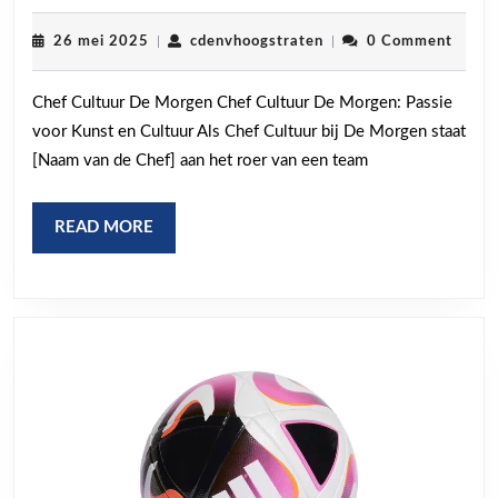
Passie
van
26
cdenvhoogstraten
26 mei 2025
|
cdenvhoogstraten
|
0 Comment
mei
de
2025
Chef Cultuur De Morgen Chef Cultuur De Morgen: Passie
Chef
voor Kunst en Cultuur Als Chef Cultuur bij De Morgen staat
Cultuur
[Naam van de Chef] aan het roer van een team
bij
De
READ
READ MORE
Morgen:
MORE
Kunst
en
Cultuur
Verkend