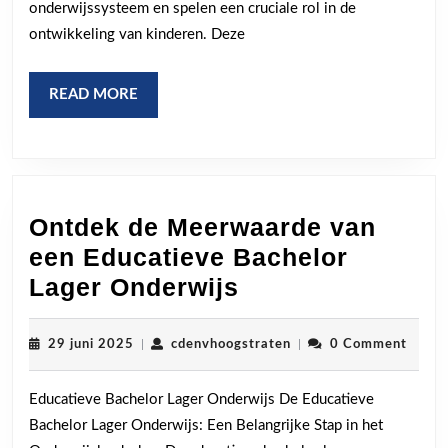
onderwijssysteem en spelen een cruciale rol in de
in
ontwikkeling van kinderen. Deze
de
Maat
READ
READ MORE
MORE
Ontdek de Meerwaarde van
een Educatieve Bachelor
Ontdek
Lager Onderwijs
de
Meerwaarde
29
cdenvhoogstraten
29 juni 2025
|
cdenvhoogstraten
|
0 Comment
juni
van
2025
Educatieve Bachelor Lager Onderwijs De Educatieve
een
Bachelor Lager Onderwijs: Een Belangrijke Stap in het
Educatieve