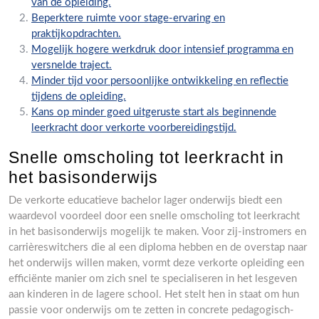
van de opleiding.
Beperktere ruimte voor stage-ervaring en
praktijkopdrachten.
Mogelijk hogere werkdruk door intensief programma en
versnelde traject.
Minder tijd voor persoonlijke ontwikkeling en reflectie
tijdens de opleiding.
Kans op minder goed uitgeruste start als beginnende
leerkracht door verkorte voorbereidingstijd.
Snelle omscholing tot leerkracht in
het basisonderwijs
De verkorte educatieve bachelor lager onderwijs biedt een
waardevol voordeel door een snelle omscholing tot leerkracht
in het basisonderwijs mogelijk te maken. Voor zij-instromers en
carrièreswitchers die al een diploma hebben en de overstap naar
het onderwijs willen maken, vormt deze verkorte opleiding een
efficiënte manier om zich snel te specialiseren in het lesgeven
aan kinderen in de lagere school. Het stelt hen in staat om hun
passie voor onderwijs om te zetten in concrete pedagogisch-