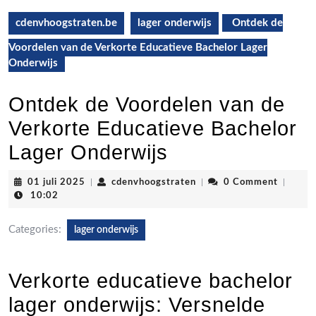
cdenvhoogstraten.be
lager onderwijs
Ontdek de
Voordelen van de Verkorte Educatieve Bachelor Lager
Onderwijs
Ontdek de Voordelen van de
Verkorte Educatieve Bachelor
Lager Onderwijs
01
cdenvhoogstraten
01 juli 2025
|
cdenvhoogstraten
|
0 Comment
|
juli
10:02
2025
Categories:
lager onderwijs
Verkorte educatieve bachelor
lager onderwijs: Versnelde