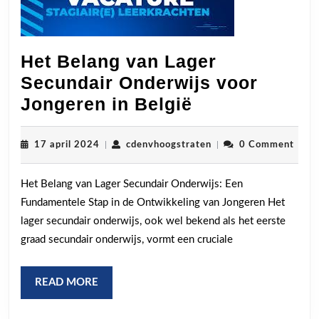
Het Belang van Lager
Secundair Onderwijs voor
Het
Jongeren in België
Belang
van
17
cdenvhoogstraten
17 april 2024
|
cdenvhoogstraten
|
0 Comment
april
Lager
2024
Het Belang van Lager Secundair Onderwijs: Een
Secundair
Fundamentele Stap in de Ontwikkeling van Jongeren Het
Onderwijs
lager secundair onderwijs, ook wel bekend als het eerste
voor
graad secundair onderwijs, vormt een cruciale
Jongeren
in
READ
READ MORE
België
MORE