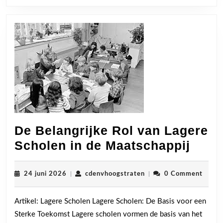
De Belangrijke Rol van Lagere
De
Scholen in de Maatschappij
Belan
Rol
24
cdenvhoogstraten
24 juni 2026
|
cdenvhoogstraten
|
0 Comment
juni
van
2026
Artikel: Lagere Scholen Lagere Scholen: De Basis voor een
Lage
Sterke Toekomst Lagere scholen vormen de basis van het
Scho