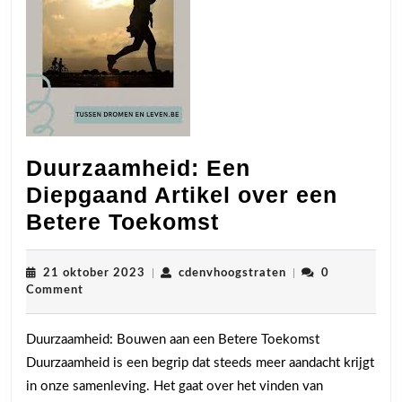
Duurzaamheid: Een
Diepgaand Artikel over een
Duurzaamheid:
Betere Toekomst
Een
Diepgaand
21
cdenvhoogstraten
21 oktober 2023
|
cdenvhoogstraten
|
0
oktober
Comment
Artikel
2023
over
Duurzaamheid: Bouwen aan een Betere Toekomst
een
Duurzaamheid is een begrip dat steeds meer aandacht krijgt
Betere
in onze samenleving. Het gaat over het vinden van