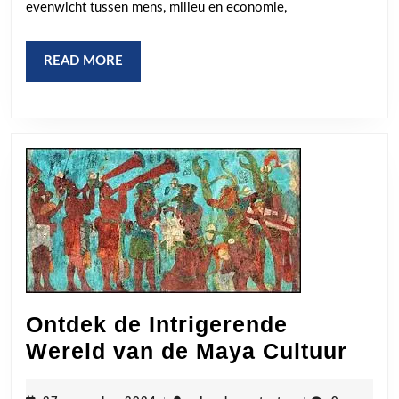
Toekomst
evenwicht tussen mens, milieu en economie,
READ
READ MORE
MORE
Ontdek de Intrigerende
Ont
Wereld van de Maya Cultuur
de