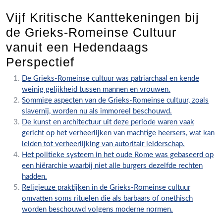
Vijf Kritische Kanttekeningen bij
de Grieks-Romeinse Cultuur
vanuit een Hedendaags
Perspectief
De Grieks-Romeinse cultuur was patriarchaal en kende
weinig gelijkheid tussen mannen en vrouwen.
Sommige aspecten van de Grieks-Romeinse cultuur, zoals
slavernij, worden nu als immoreel beschouwd.
De kunst en architectuur uit deze periode waren vaak
gericht op het verheerlijken van machtige heersers, wat kan
leiden tot verheerlijking van autoritair leiderschap.
Het politieke systeem in het oude Rome was gebaseerd op
een hiërarchie waarbij niet alle burgers dezelfde rechten
hadden.
Religieuze praktijken in de Grieks-Romeinse cultuur
omvatten soms rituelen die als barbaars of onethisch
worden beschouwd volgens moderne normen.