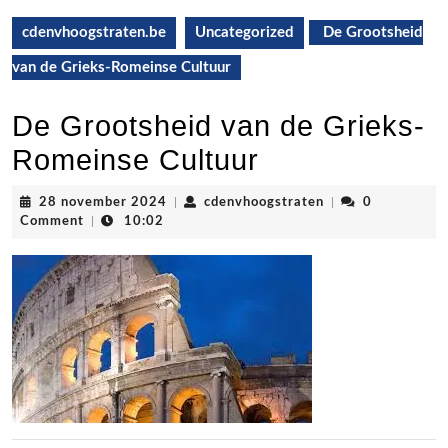
cdenvhoogstraten.be
Uncategorized
De Grootsheid
van de Grieks-Romeinse Cultuur
De Grootsheid van de Grieks-
Romeinse Cultuur
28
cdenvhoogstraten
28 november 2024
|
cdenvhoogstraten
|
0
november
Comment
|
10:02
2024