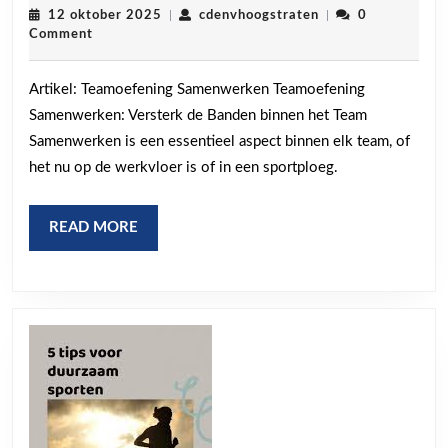
Teamgeest
12
cdenvhoogstraten
12 oktober 2025
|
cdenvhoogstraten
|
0
oktober
Comment
met
2025
Effectieve
Artikel: Teamoefening Samenwerken Teamoefening
Teamoefenin
Samenwerken: Versterk de Banden binnen het Team
voor
Samenwerken is een essentieel aspect binnen elk team, of
Samenwerke
het nu op de werkvloer is of in een sportploeg.
READ
READ MORE
MORE