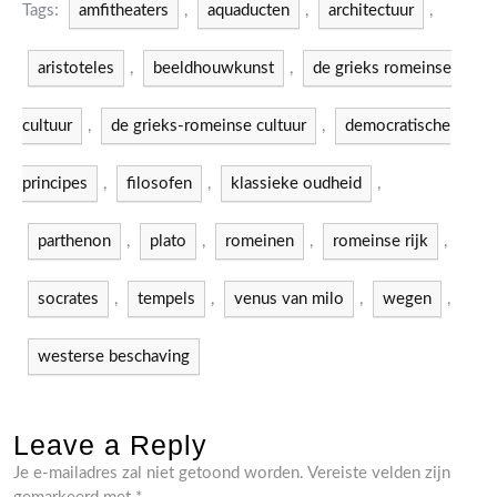
Tags:
amfitheaters
,
aquaducten
,
architectuur
,
aristoteles
,
beeldhouwkunst
,
de grieks romeinse
cultuur
,
de grieks-romeinse cultuur
,
democratische
principes
,
filosofen
,
klassieke oudheid
,
parthenon
,
plato
,
romeinen
,
romeinse rijk
,
socrates
,
tempels
,
venus van milo
,
wegen
,
westerse beschaving
Leave a Reply
Je e-mailadres zal niet getoond worden.
Vereiste velden zijn