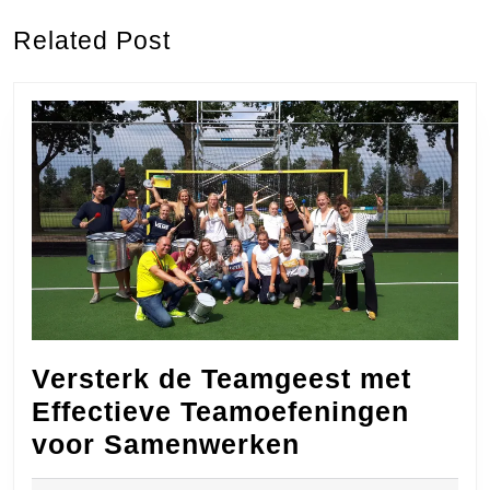
Previous
Next
Related Post
post:
post:
Versterk de Teamgeest met
Effectieve Teamoefeningen
Versterk
voor Samenwerken
de