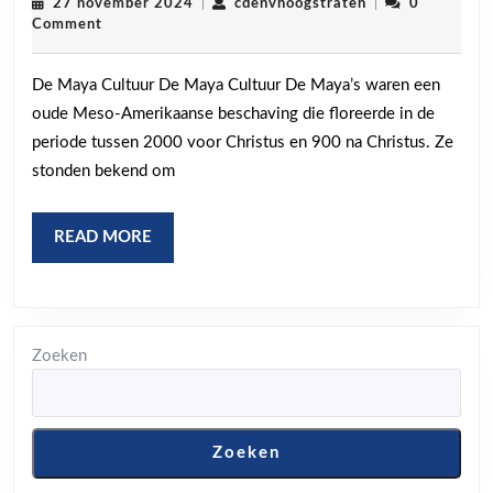
Intr
27
cdenvhoogstrate
27 november 2024
|
cdenvhoogstraten
|
0
november
Comment
Wer
2024
van
De Maya Cultuur De Maya Cultuur De Maya’s waren een
de
oude Meso-Amerikaanse beschaving die floreerde in de
May
periode tussen 2000 voor Christus en 900 na Christus. Ze
Cult
stonden bekend om
READ
READ MORE
MORE
Zoeken
Zoeken