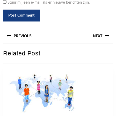
Stuur mij een e-mail als er nieuwe berichten zijn.
Berichtnavigatie
PREVIOUS
NEXT
Previous
Next
Related Post
post:
post: