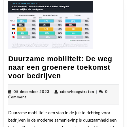
Duurzame mobiliteit: De weg
naar een groenere toekomst
Duurzame
voor bedrijven
mobiliteit:
De
05
cdenvhoogstrate
05 december 2023
|
cdenvhoogstraten
|
0
december
Comment
weg
2023
naar
Duurzame mobiliteit: een stap in de juiste richting voor
een
bedrijven In de moderne samenleving is duurzaamheid een
groenere