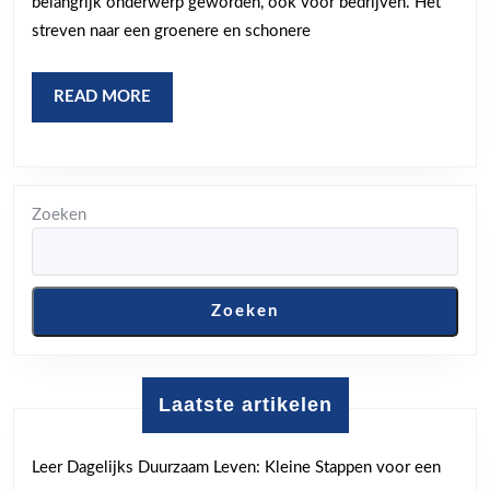
belangrijk onderwerp geworden, ook voor bedrijven. Het
toekomst
streven naar een groenere en schonere
voor
bedrijven
READ
READ MORE
MORE
Zoeken
Zoeken
Laatste artikelen
Leer Dagelijks Duurzaam Leven: Kleine Stappen voor een