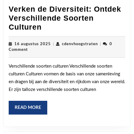
Verken de Diversiteit: Ontdek
Verschillende Soorten
Verken
Culturen
de
Diversiteit:
16
cdenvhoogstraten
16 augustus 2025
|
cdenvhoogstraten
|
0
augustus
Comment
Ontdek
2025
Verschillende
Verschillende soorten culturen Verschillende soorten
Soorten
culturen Culturen vormen de basis van onze samenleving
Culturen
en dragen bij aan de diversiteit en rijkdom van onze wereld.
Er zijn talloze verschillende soorten culturen
READ
READ MORE
MORE