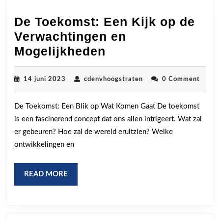
De Toekomst: Een Kijk op de
Verwachtingen en
De
Mogelijkheden
Toekomst:
Een
14
cdenvhoogstraten
14 juni 2023
|
cdenvhoogstraten
|
0 Comment
juni
Kijk
2023
De Toekomst: Een Blik op Wat Komen Gaat De toekomst
op
is een fascinerend concept dat ons allen intrigeert. Wat zal
de
er gebeuren? Hoe zal de wereld eruitzien? Welke
Verwachtingen
ontwikkelingen en
en
Mogelijkheden
READ
READ MORE
MORE