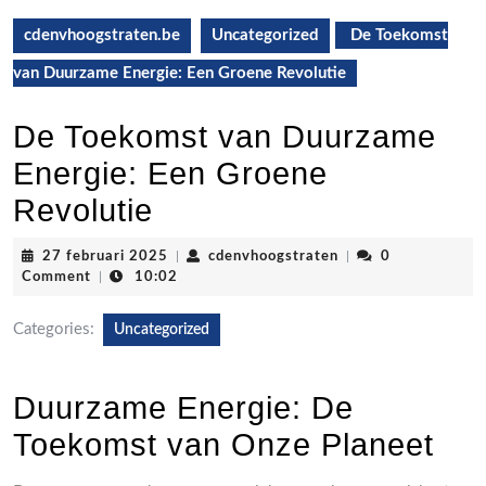
cdenvhoogstraten.be
Uncategorized
De Toekomst
van Duurzame Energie: Een Groene Revolutie
De Toekomst van Duurzame
Energie: Een Groene
Revolutie
27
cdenvhoogstraten
27 februari 2025
|
cdenvhoogstraten
|
0
februari
Comment
|
10:02
2025
Categories:
Uncategorized
Duurzame Energie: De
Toekomst van Onze Planeet