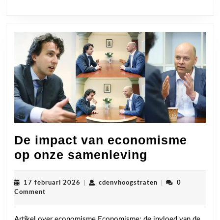
De impact van economisme
De
op onze samenleving
impact
van
17
cdenvhoogstraten
17 februari 2026
|
cdenvhoogstraten
|
0
februari
Comment
economism
2026
op
Artikel over economisme Economisme: de invloed van de