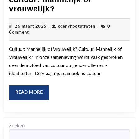
De
vrouwelijk?
genderdynamiek
in
26
cdenvhoogstraten
26 maart 2025
|
cdenvhoogstraten
|
0
maart
Comment
cultuur:
2025
mannelijk
Cultuur: Mannelijk of Vrouwelijk? Cultuur: Mannelijk of
of
Vrouwelijk? In onze samenleving wordt vaak gesproken
vrouwelijk?
over de invloed van cultuur op genderrollen en -
identiteiten. De vraag rijst dan ook: is cultuur
READ
READ MORE
MORE
Zoeken