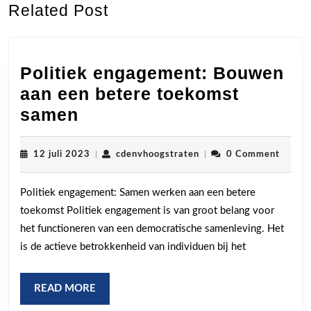
Related Post
post:
post:
Politiek engagement: Bouwen
aan een betere toekomst
Politiek
samen
engagement:
Bouwen
12
cdenvhoogstraten
12 juli 2023
|
cdenvhoogstraten
|
0 Comment
juli
aan
2023
Politiek engagement: Samen werken aan een betere
een
toekomst Politiek engagement is van groot belang voor
betere
het functioneren van een democratische samenleving. Het
toekomst
is de actieve betrokkenheid van individuen bij het
samen
READ
READ MORE
MORE