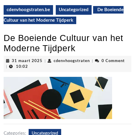
cdenvhoogstraten.be
Uncategorized
De Boeiende
Cultuur van het Moderne Tijdperk
De Boeiende Cultuur van het
Moderne Tijdperk
31
cdenvhoogstraten
31 maart 2025
|
cdenvhoogstraten
|
0 Comment
maart
|
10:02
2025
Categories:
Uncategorized