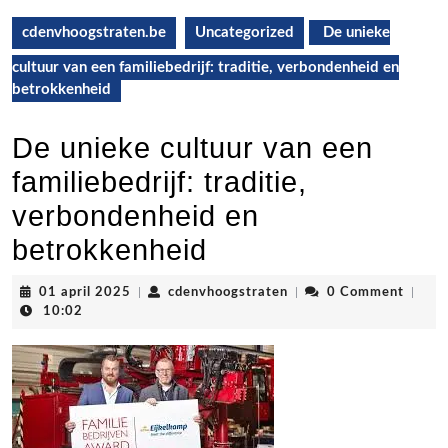
cdenvhoogstraten.be
Uncategorized
De unieke
cultuur van een familiebedrijf: traditie, verbondenheid en
betrokkenheid
De unieke cultuur van een
familiebedrijf: traditie,
verbondenheid en
betrokkenheid
01
cdenvhoogstraten
01 april 2025
|
cdenvhoogstraten
|
0 Comment
|
april
10:02
2025