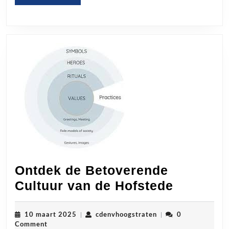
MORE
Dag
Ontdek de Betoverende
Ontdek
Cultuur van de Hofstede
de
Betover
10
cdenvhoogstraten
10 maart 2025
|
cdenvhoogstraten
|
0
maart
Comment