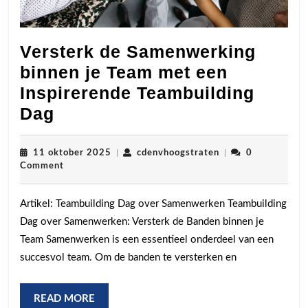
Versterk de Samenwerking
binnen je Team met een
Inspirerende Teambuilding
Versterk
Dag
de
Samenwerking
11
cdenvhoogstraten
11 oktober 2025
|
cdenvhoogstraten
|
0
oktober
Comment
binnen
2025
je
Artikel: Teambuilding Dag over Samenwerken Teambuilding
Team
Dag over Samenwerken: Versterk de Banden binnen je
met
Team Samenwerken is een essentieel onderdeel van een
een
succesvol team. Om de banden te versterken en
Inspirerende
Teambuilding
READ
READ MORE