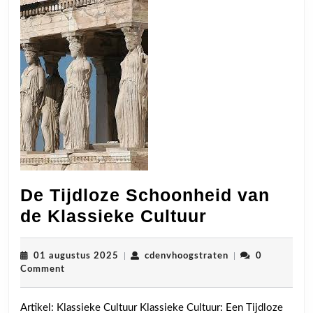
De Tijdloze Schoonheid van
De
de Klassieke Cultuur
Tijdloze
Schoonheid
01
cdenvhoogstraten
01 augustus 2025
|
cdenvhoogstraten
|
0
augustus
Comment
van
2025
de
Artikel: Klassieke Cultuur Klassieke Cultuur: Een Tijdloze