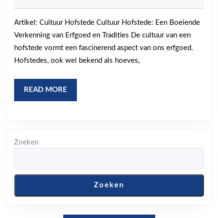
Cultuur
2025
van
Artikel: Cultuur Hofstede Cultuur Hofstede: Een Boeiende
de
Verkenning van Erfgoed en Tradities De cultuur van een
Hofsted
hofstede vormt een fascinerend aspect van ons erfgoed.
Hofstedes, ook wel bekend als hoeves,
READ
READ MORE
MORE
Zoeken
Zoeken