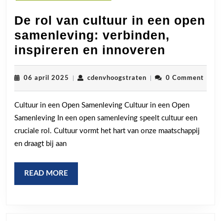
De rol van cultuur in een open
samenleving: verbinden,
De
inspireren en innoveren
rol
van
06
cdenvhoogstraten
06 april 2025
|
cdenvhoogstraten
|
0 Comment
april
cultuur
2025
Cultuur in een Open Samenleving Cultuur in een Open
in
Samenleving In een open samenleving speelt cultuur een
een
cruciale rol. Cultuur vormt het hart van onze maatschappij
open
en draagt bij aan
samenlev
verbinde
READ
READ MORE
inspirer
MORE
en
innovere