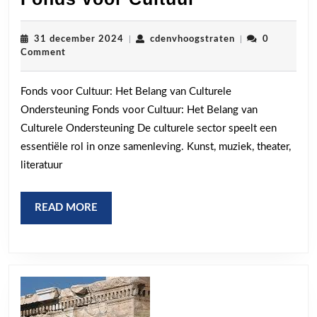
van
Culturele
31
cdenvhoogstrate
31 december 2024
|
cdenvhoogstraten
|
0
december
Comment
Ondersteunin
2024
Het
Fonds voor Cultuur: Het Belang van Culturele
Cruciale
Ondersteuning Fonds voor Cultuur: Het Belang van
Fonds
Culturele Ondersteuning De culturele sector speelt een
voor
essentiële rol in onze samenleving. Kunst, muziek, theater,
Cultuur
literatuur
READ
READ MORE
MORE