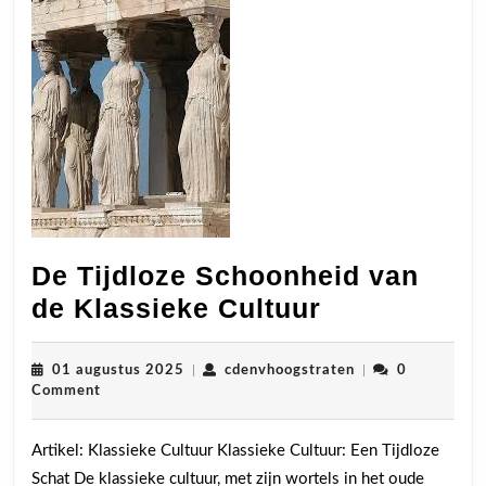
De Tijdloze Schoonheid van
De
de Klassieke Cultuur
Tijdloze
Schoonheid
01
cdenvhoogstraten
01 augustus 2025
|
cdenvhoogstraten
|
0
augustus
Comment
van
2025
de
Artikel: Klassieke Cultuur Klassieke Cultuur: Een Tijdloze
Klassieke
Schat De klassieke cultuur, met zijn wortels in het oude