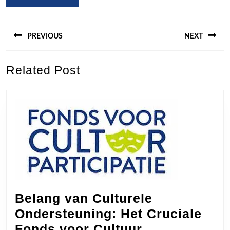
Berichtnavigatie
PREVIOUS
NEXT
Previous
Next
Related Post
post:
post:
Belang van Culturele
Ondersteuning: Het Cruciale
Belang
Fonds voor Cultuur