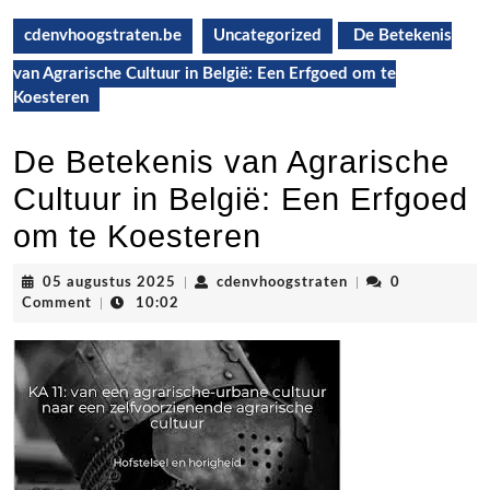
cdenvhoogstraten.be
Uncategorized
De Betekenis
van Agrarische Cultuur in België: Een Erfgoed om te
Koesteren
De Betekenis van Agrarische
Cultuur in België: Een Erfgoed
om te Koesteren
05
cdenvhoogstraten
05 augustus 2025
|
cdenvhoogstraten
|
0
augustus
Comment
|
10:02
2025