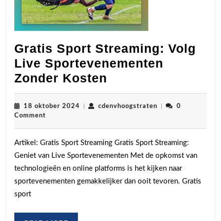
Gratis Sport Streaming: Volg
Live Sportevenementen
Gratis
Zonder Kosten
Sport
Streaming:
18
cdenvhoogstraten
18 oktober 2024
|
cdenvhoogstraten
|
0
oktober
Comment
Volg
2024
Live
Artikel: Gratis Sport Streaming Gratis Sport Streaming:
Sportevenemente
Geniet van Live Sportevenementen Met de opkomst van
Zonder
technologieën en online platforms is het kijken naar
Kosten
sportevenementen gemakkelijker dan ooit tevoren. Gratis
sport