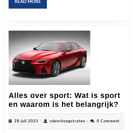
READ
READ MORE
MORE
Alles over sport: Wat is sport
All
en waarom is het belangrijk?
ove
spo
28
cdenvhoogstraten
28 juli 2025
|
cdenvhoogstraten
|
0 Comment
juli
Wat
2025