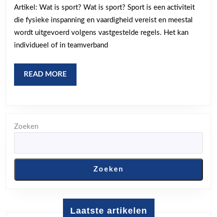
Artikel: Wat is sport? Wat is sport? Sport is een activiteit
is
die fysieke inspanning en vaardigheid vereist en meestal
spo
wordt uitgevoerd volgens vastgestelde regels. Het kan
en
individueel of in teamverband
waa
is
READ
READ MORE
het
MORE
bel
Zoeken
Zoeken
Laatste artikelen