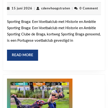
Braga:
Passie,
15
cdenvhoogstraten
15 juni 2026
|
cdenvhoogstraten
|
0 Comment
juni
Historie
2026
Sporting Braga: Een Voetbalclub met Historie en Ambitie
en
Sporting Braga: Een Voetbalclub met Historie en Ambitie
Ambitie
Sporting Clube de Braga, kortweg Sporting Braga genoemd,
in
is een Portugese voetbalclub gevestigd in
het
Portugese
READ
READ MORE
Voetbal
MORE