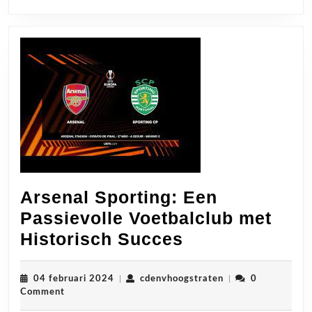
Arsenal Sporting: Een
Passievolle Voetbalclub met
Arsenal
Historisch Succes
Sporting:
Een
04
cdenvhoogstraten
04 februari 2024
|
cdenvhoogstraten
|
0
februari
Comment
Passievolle
2024