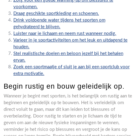
Zorg voor een goede warming-up om blessures te
voorkomen.
Draag geschikte sportkleding en schoenen.
Drink voldoende water tijdens het sporten om
gehydrateerd te blijven.
Luister naar je lichaam en neem rust wanneer nodig.
Varieer in je sportactiviteiten om het leuk en uitdagend te
houden.
Stel realistische doelen en beloon jezelf bij het behalen
ervan.
Zoek een sportmaatje of sluit je aan bij een sportclub voor
extra motivatie.
Begin rustig en bouw geleidelijk op.
Wanneer je begint met sporten, is het belangrijk om rustig aan te
beginnen en geleidelijk op te bouwen. Het is verleidelijk om
direct voluit te gaan, maar dit kan leiden tot blessures of
overbelasting. Door rustig te starten en je lichaam de tijd te
geven om aan de nieuwe fysieke inspanningen te wennen,
verminder je het risico op blessures en vergroot je de kans op