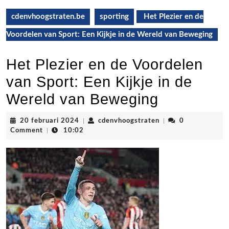
cdenvhoogstraten.be
sporting
Het Plezier en de
Voordelen van Sport: Een Kijkje in de Wereld van Beweging
Het Plezier en de Voordelen
van Sport: Een Kijkje in de
Wereld van Beweging
20
cdenvhoogstraten
20 februari 2024
|
cdenvhoogstraten
|
0
februari
Comment
|
10:02
2024