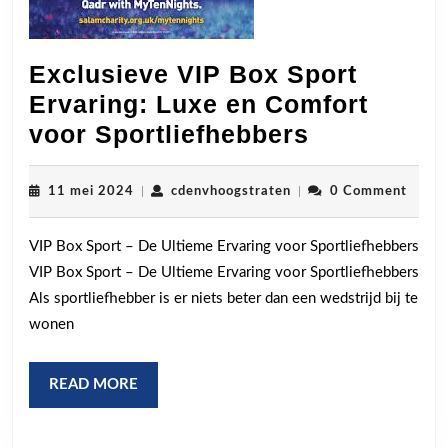
Exclusieve VIP Box Sport
Ervaring: Luxe en Comfort
Exclusieve
voor Sportliefhebbers
VIP
Box
11
cdenvhoogstraten
11 mei 2024
|
cdenvhoogstraten
|
0 Comment
mei
Sport
2024
VIP Box Sport – De Ultieme Ervaring voor Sportliefhebbers
Ervaring:
VIP Box Sport – De Ultieme Ervaring voor Sportliefhebbers
Luxe
Als sportliefhebber is er niets beter dan een wedstrijd bij te
en
wonen
Comfort
voor
READ
READ MORE
Sportliefh
MORE