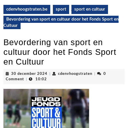
cdenvhoogstraten.be
sport
,
sport en cultuur
Bevordering van sport en cultuur door het Fonds Sport en
Cultuur
Bevordering van sport en
cultuur door het Fonds Sport
en Cultuur
30
cdenvhoogstraten
30 december 2024
|
cdenvhoogstraten
|
0
december
Comment
|
10:02
2024