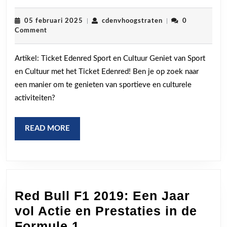
de
veelzijdigheid
05
cdenvhoogstraten
05 februari 2025
|
cdenvhoogstraten
|
0
februari
Comment
van
2025
het
Artikel: Ticket Edenred Sport en Cultuur Geniet van Sport
Ticket
en Cultuur met het Ticket Edenred! Ben je op zoek naar
Edenred
een manier om te genieten van sportieve en culturele
voor
activiteiten?
sport
en
READ
READ MORE
MORE
cultuur!
Red Bull F1 2019: Een Jaar
vol Actie en Prestaties in de
Red
Formule 1