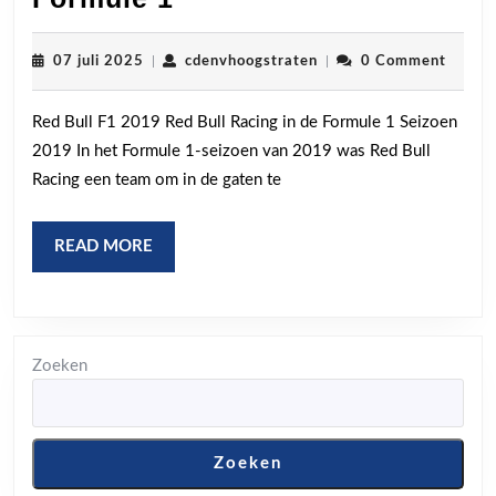
Bull
F1
07
cdenvhoogstraten
07 juli 2025
|
cdenvhoogstraten
|
0 Comment
juli
2019:
2025
Red Bull F1 2019 Red Bull Racing in de Formule 1 Seizoen
Een
2019 In het Formule 1-seizoen van 2019 was Red Bull
Jaar
Racing een team om in de gaten te
vol
Actie
READ
READ MORE
en
MORE
Prestaties
in
de
Zoeken
Formule
1
Zoeken