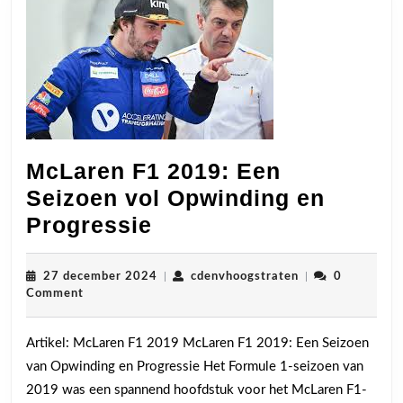
McLaren F1 2019: Een
Seizoen vol Opwinding en
McLaren
Progressie
F1
2019:
27
cdenvhoogstrate
27 december 2024
|
cdenvhoogstraten
|
0
december
Comment
Een
2024
Seizoen
Artikel: McLaren F1 2019 McLaren F1 2019: Een Seizoen
vol
van Opwinding en Progressie Het Formule 1-seizoen van
Opwinding
2019 was een spannend hoofdstuk voor het McLaren F1-