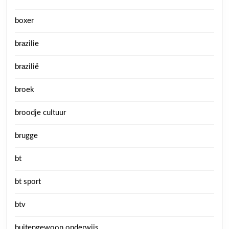
boxer
brazilie
brazilië
broek
broodje cultuur
brugge
bt
bt sport
btv
buitengewoon onderwijs