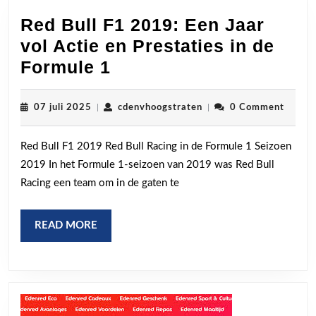
Red Bull F1 2019: Een Jaar
vol Actie en Prestaties in de
Red
Formule 1
Bull
F1
07
cdenvhoogstraten
07 juli 2025
|
cdenvhoogstraten
|
0 Comment
juli
2019:
2025
Red Bull F1 2019 Red Bull Racing in de Formule 1 Seizoen
Een
2019 In het Formule 1-seizoen van 2019 was Red Bull
Jaar
Racing een team om in de gaten te
vol
Actie
READ
READ MORE
en
MORE
Prestaties
in
de