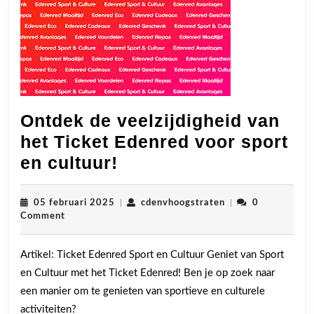
Formule
1
Ontdek de veelzijdigheid van
het Ticket Edenred voor sport
Ontdek
en cultuur!
de
veelzijdigheid
05
cdenvhoogstraten
05 februari 2025
|
cdenvhoogstraten
|
0
februari
Comment
van
2025
het
Artikel: Ticket Edenred Sport en Cultuur Geniet van Sport
Ticket
en Cultuur met het Ticket Edenred! Ben je op zoek naar
Edenred
een manier om te genieten van sportieve en culturele
voor
activiteiten?