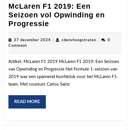
McLaren F1 2019: Een
Seizoen vol Opwinding en
McLaren
Progressie
F1
2019:
27
cdenvhoogstrate
27 december 2024
|
cdenvhoogstraten
|
0
december
Comment
Een
2024
Seizoen
Artikel: McLaren F1 2019 McLaren F1 2019: Een Seizoen
vol
van Opwinding en Progressie Het Formule 1-seizoen van
Opwinding
2019 was een spannend hoofdstuk voor het McLaren F1-
en
team. Met coureurs Carlos Sainz
Progressie
READ
READ MORE
MORE