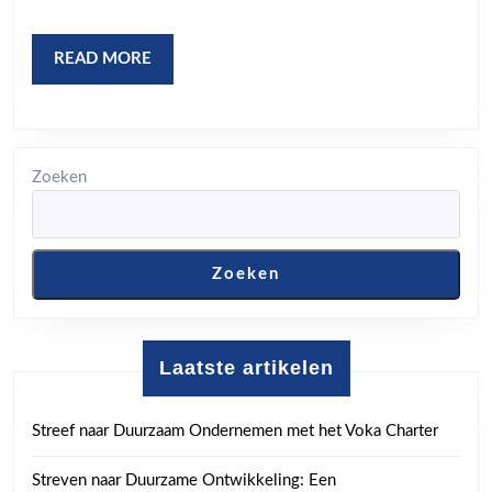
sport
en
READ
READ MORE
MORE
cultuur!
Zoeken
Zoeken
Laatste artikelen
Streef naar Duurzaam Ondernemen met het Voka Charter
Streven naar Duurzame Ontwikkeling: Een