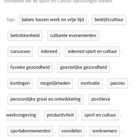
voordelen die de Sport en Cultuur oplossingen bieden.
Tags:
balans tussen werk en vrije tijd
,
bedrijfscultuur
,
betrokkenheid
,
culturele evenementen
,
cursussen
,
edenred
,
edenred sport en cultuur
,
fysieke gezondheid
,
geestelijke gezondheid
,
kortingen
,
mogelijkheden
,
motivatie
,
passies
,
persoonlijke groei en ontwikkeling
,
positieve
werkomgeving
,
productiviteit
,
sport en cultuur
,
sportabonnementen
,
voordelen
,
werknemers
,