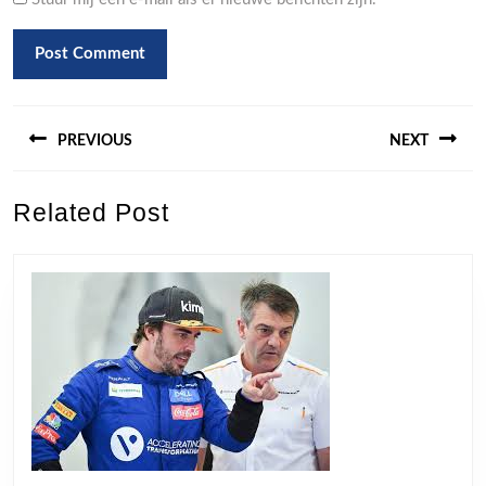
Berichtnavigatie
PREVIOUS
NEXT
Previous
Next
Related Post
post:
post: