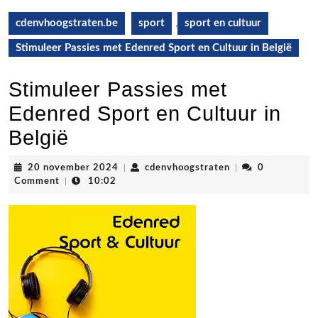
cdenvhoogstraten.be
sport
,
sport en cultuur
Stimuleer Passies met Edenred Sport en Cultuur in België
Stimuleer Passies met
Edenred Sport en Cultuur in
België
20
cdenvhoogstraten
20 november 2024
|
cdenvhoogstraten
|
0
november
Comment
|
10:02
2024