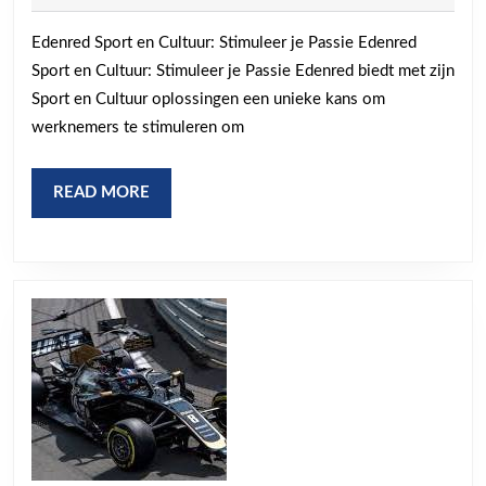
2024
Sport
Edenred Sport en Cultuur: Stimuleer je Passie Edenred
en
Sport en Cultuur: Stimuleer je Passie Edenred biedt met zijn
Cultuur
Sport en Cultuur oplossingen een unieke kans om
in
werknemers te stimuleren om
België
READ
READ MORE
MORE