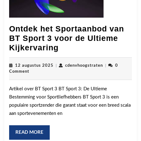
Ontdek het Sportaanbod van
BT Sport 3 voor de Ultieme
Ontdek
Kijkervaring
het
Sportaanbod
12
cdenvhoogstraten
12 augustus 2025
|
cdenvhoogstraten
|
0
augustus
Comment
van
2025
BT
Artikel over BT Sport 3 BT Sport 3: De Ultieme
Sport
Bestemming voor Sportliefhebbers BT Sport 3 is een
3
populaire sportzender die garant staat voor een breed scala
voor
aan sportevenementen en
de
Ultieme
READ
READ MORE
MORE