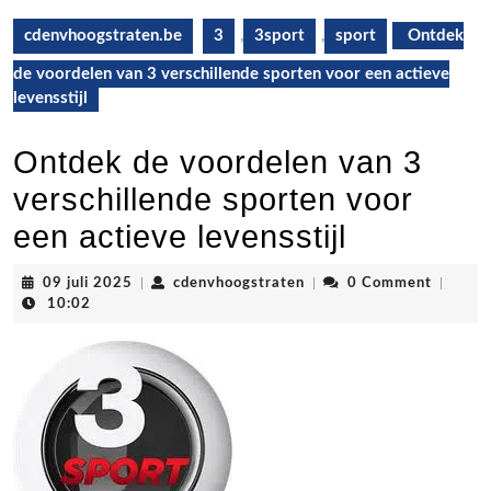
cdenvhoogstraten.be
3
,
3sport
,
sport
Ontdek
de voordelen van 3 verschillende sporten voor een actieve
levensstijl
Ontdek de voordelen van 3
verschillende sporten voor
een actieve levensstijl
09
cdenvhoogstraten
09 juli 2025
|
cdenvhoogstraten
|
0 Comment
|
juli
10:02
2025