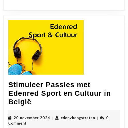
Kijkervaring
Stimuleer Passies met
Edenred Sport en Cultuur in
Stimuleer
België
Passies
met
20
cdenvhoogstrate
20 november 2024
|
cdenvhoogstraten
|
0
november
Comment
Edenred