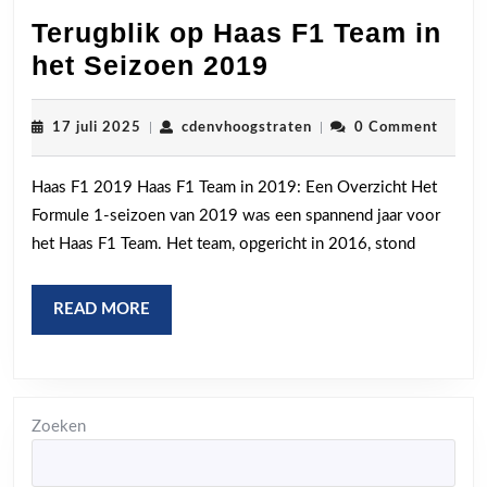
Terugblik op Haas F1 Team in
Terugblik
het Seizoen 2019
op
Haas
17
cdenvhoogstraten
17 juli 2025
|
cdenvhoogstraten
|
0 Comment
juli
F1
2025
Haas F1 2019 Haas F1 Team in 2019: Een Overzicht Het
Team
Formule 1-seizoen van 2019 was een spannend jaar voor
in
het Haas F1 Team. Het team, opgericht in 2016, stond
het
Seizoen
READ
READ MORE
2019
MORE
Zoeken