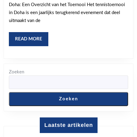
Doha: Een Overzicht van het Toernooi Het tennistoernooi
op
in Doha is een jaarlijks terugkerend evenement dat deel
de
uitmaakt van de
Baan
READ
READ MORE
MORE
Zoeken
Zoeken
Laatste artikelen