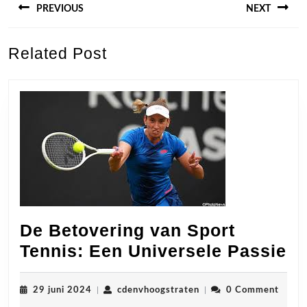
PREVIOUS
NEXT
Previous
Next
Related Post
post:
post:
De Betovering van Sport
D
Tennis: Een Universele Passie
Be
va
29
cdenvhoogstraten
29 juni 2024
|
cdenvhoogstraten
|
0 Comment
juni