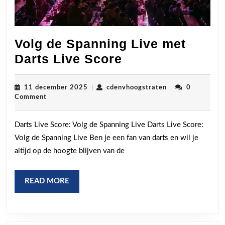
Volg de Spanning Live met
Volg
Darts Live Score
de
Spanning
11
cdenvhoogstrate
11 december 2025
|
cdenvhoogstraten
|
0
december
Comment
Live
2025
met
Darts Live Score: Volg de Spanning Live Darts Live Score:
Darts
Volg de Spanning Live Ben je een fan van darts en wil je
Live
altijd op de hoogte blijven van de
Score
READ
READ MORE
MORE