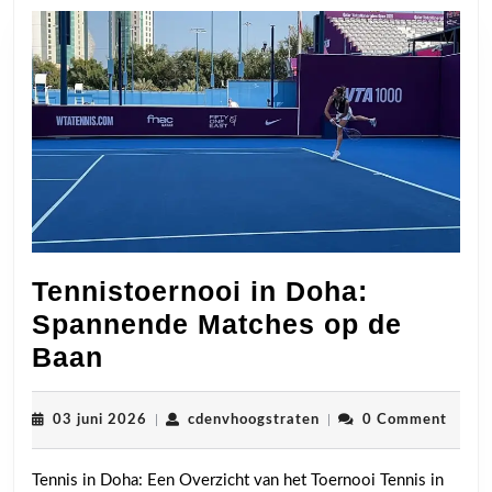
Tennistoernooi in Doha:
Spannende Matches op de
Tennistoernooi
Baan
in
Doha:
03
cdenvhoogstraten
03 juni 2026
|
cdenvhoogstraten
|
0 Comment
juni
Spannende
2026
Tennis in Doha: Een Overzicht van het Toernooi Tennis in
Matches