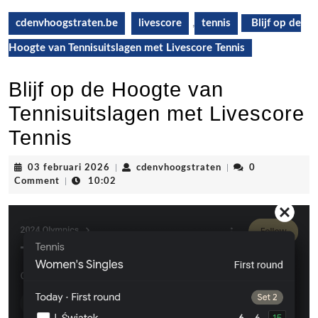
cdenvhoogstraten.be
livescore
,
tennis
Blijf op de
Hoogte van Tennisuitslagen met Livescore Tennis
Blijf op de Hoogte van
Tennisuitslagen met Livescore
Tennis
03
cdenvhoogstraten
03 februari 2026
|
cdenvhoogstraten
|
0
februari
Comment
|
10:02
2026