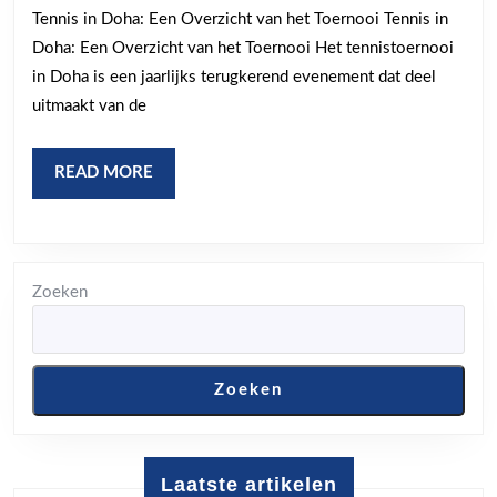
Spannende
Tennis in Doha: Een Overzicht van het Toernooi Tennis in
Matches
Doha: Een Overzicht van het Toernooi Het tennistoernooi
op
in Doha is een jaarlijks terugkerend evenement dat deel
de
uitmaakt van de
Baan
READ
READ MORE
MORE
Zoeken
Zoeken
Laatste artikelen