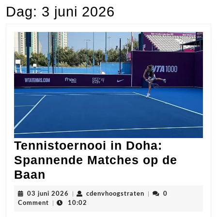
Dag:
3 juni 2026
Tennistoernooi in Doha:
Spannende Matches op de
Tennistoernooi
Baan
in
03
cdenvhoogstraten
03 juni 2026
|
cdenvhoogstraten
|
0
Doha:
juni
Comment
|
10:02
2026