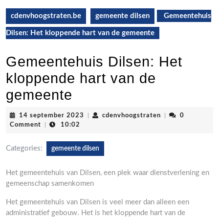
cdenvhoogstraten.be
gemeente dilsen
Gemeentehuis
Dilsen: Het kloppende hart van de gemeente
Gemeentehuis Dilsen: Het
kloppende hart van de
gemeente
14
cdenvhoogstrate
14 september 2023
|
cdenvhoogstraten
|
0
september
Comment
|
10:02
2023
Categories:
gemeente dilsen
Het gemeentehuis van Dilsen, een plek waar dienstverlening en
gemeenschap samenkomen
Het gemeentehuis van Dilsen is veel meer dan alleen een
administratief gebouw. Het is het kloppende hart van de