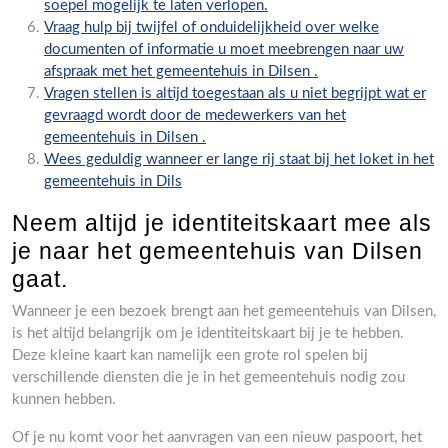
soepel mogelijk te laten verlopen.
Vraag hulp bij twijfel of onduidelijkheid over welke
documenten of informatie u moet meebrengen naar uw
afspraak met het gemeentehuis in Dilsen .
Vragen stellen is altijd toegestaan als u niet begrijpt wat er
gevraagd wordt door de medewerkers van het
gemeentehuis in Dilsen .
Wees geduldig wanneer er lange rij staat bij het loket in het
gemeentehuis in Dils
Neem altijd je identiteitskaart mee als
je naar het gemeentehuis van Dilsen
gaat.
Wanneer je een bezoek brengt aan het gemeentehuis van Dilsen,
is het altijd belangrijk om je identiteitskaart bij je te hebben.
Deze kleine kaart kan namelijk een grote rol spelen bij
verschillende diensten die je in het gemeentehuis nodig zou
kunnen hebben.
Of je nu komt voor het aanvragen van een nieuw paspoort, het