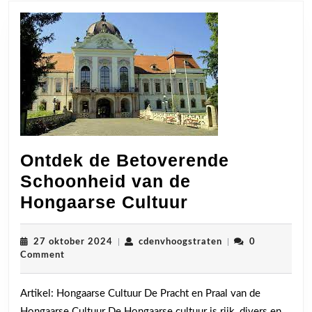
Ontdek de Betoverende
Schoonheid van de
Ontdek
Hongaarse Cultuur
de
Betoverende
27
cdenvhoogstraten
27 oktober 2024
|
cdenvhoogstraten
|
0
oktober
Comment
Schoonheid
2024
van
Artikel: Hongaarse Cultuur De Pracht en Praal van de
de
Hongaarse Cultuur De Hongaarse cultuur is rijk, divers en