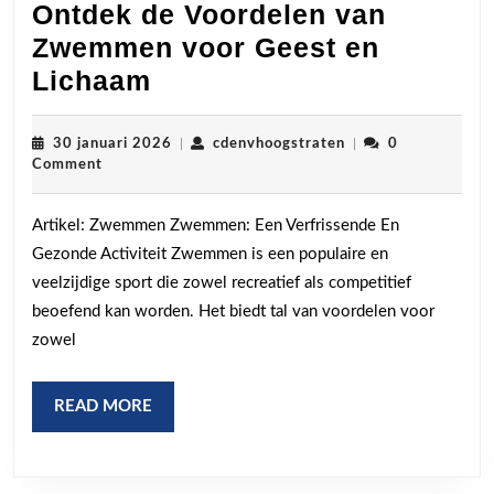
Ontdek de Voordelen van
Zwemmen voor Geest en
Ontdek
Lichaam
de
Voordelen
30
cdenvhoogstraten
30 januari 2026
|
cdenvhoogstraten
|
0
januari
Comment
van
2026
Zwemmen
Artikel: Zwemmen Zwemmen: Een Verfrissende En
voor
Gezonde Activiteit Zwemmen is een populaire en
Geest
veelzijdige sport die zowel recreatief als competitief
en
beoefend kan worden. Het biedt tal van voordelen voor
Lichaam
zowel
READ
READ MORE
MORE