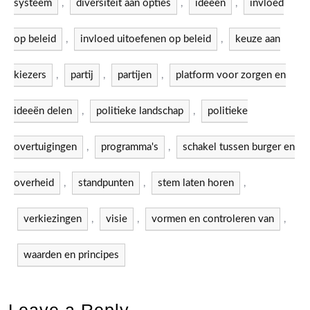
systeem
,
diversiteit aan opties
,
ideeën
,
invloed
op beleid
,
invloed uitoefenen op beleid
,
keuze aan
kiezers
,
partij
,
partijen
,
platform voor zorgen en
ideeën delen
,
politieke landschap
,
politieke
overtuigingen
,
programma's
,
schakel tussen burger en
overheid
,
standpunten
,
stem laten horen
,
verkiezingen
,
visie
,
vormen en controleren van
,
waarden en principes