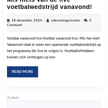
Mis
voetbalwedstrijd vanavond!
niets
van
18
cdenvhoogstrate
18 december 2024
|
cdenvhoogstraten
|
0
december
Comment
de
2024
live
Voetbal vanavond live Voetbal vanavond live: Mis het niet!
voetb
Vanavond staat er weer een spannende voetbalwedstrijd op
vana
het programma die live te volgen is. Voetballiefhebbers
kunnen zich verheugen op een
READ
READ MORE
MORE
Zoeken