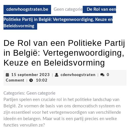
cdenvhoogstraten.be
Geen categorie
De Rol van een
Politieke Partij in België: Vertegenwoordiging, Keuze en
Beleidsvorming
De Rol van een Politieke Partij
in België: Vertegenwoordiging,
Keuze en Beleidsvorming
15
cdenvhoogstrate
15 september 2023
|
cdenvhoogstraten
|
0
september
Comment
|
10:02
2023
Categories:
Geen categorie
Partijen spelen een cruciale rol in het politieke landschap van
België. Ze vormen de basis van ons democratisch systeem en
zijn essentieel voor het vertegenwoordigen van verschillende
ideeën en belangen. Maar wat is een partij precies en welke
functies vervullen ze?