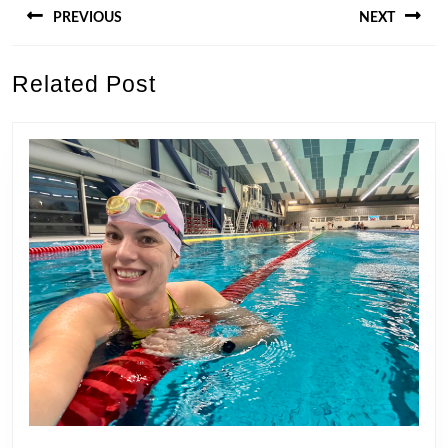
PREVIOUS
NEXT
Previous
Next
Related Post
post:
post: