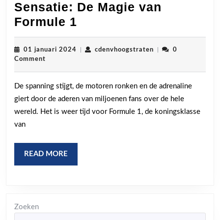
Sensatie: De Magie van
Snelheid,
Formule 1
Spektakel
en
01
cdenvhoogstraten
01 januari 2024
|
cdenvhoogstraten
|
0
januari
Comment
Sensatie:
2024
De
De spanning stijgt, de motoren ronken en de adrenaline
Magie
giert door de aderen van miljoenen fans over de hele
van
wereld. Het is weer tijd voor Formule 1, de koningsklasse
Formule
van
1
READ
READ MORE
MORE
Zoeken