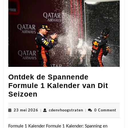
Ontdek de Spannende
Formule 1 Kalender van Dit
Ontdek
Seizoen
de
Spannende
23
cdenvhoogstraten
23 mei 2026
|
cdenvhoogstraten
|
0 Comment
mei
Formule
2026
Formule 1 Kalender Formule 1 Kalender: Spanning en