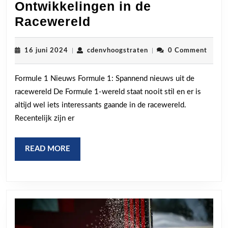
Ontwikkelingen in de
Spannend
Racewereld
Formule
1
16
cdenvhoogstraten
16 juni 2024
|
cdenvhoogstraten
|
0 Comment
juni
Nieuws:
2024
Formule 1 Nieuws Formule 1: Spannend nieuws uit de
Ontwikkelingen
racewereld De Formule 1-wereld staat nooit stil en er is
in
altijd wel iets interessants gaande in de racewereld.
de
Recentelijk zijn er
Racewereld
READ
READ MORE
MORE