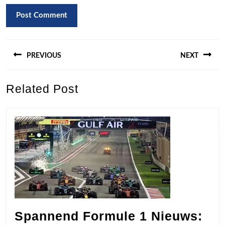
Berichtnavigatie
PREVIOUS
NEXT
Previous
Next
Related Post
post:
post:
Spannend Formule 1 Nieuws: