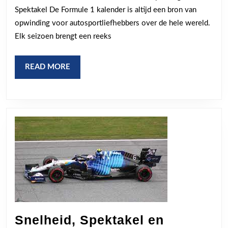
1
Spektakel De Formule 1 kalender is altijd een bron van
Kalender
opwinding voor autosportliefhebbers over de hele wereld.
van
Elk seizoen brengt een reeks
Dit
Seizoen
READ
READ MORE
MORE
Snelheid, Spektakel en