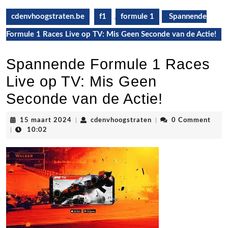
cdenvhoogstraten.be
f1
,
formule 1
Spannende
Formule 1 Races Live op TV: Mis Geen Seconde van de Actie!
Spannende Formule 1 Races
Live op TV: Mis Geen
Seconde van de Actie!
15
cdenvhoogstraten
15 maart 2024
|
cdenvhoogstraten
|
0 Comment
maart
|
10:02
2024