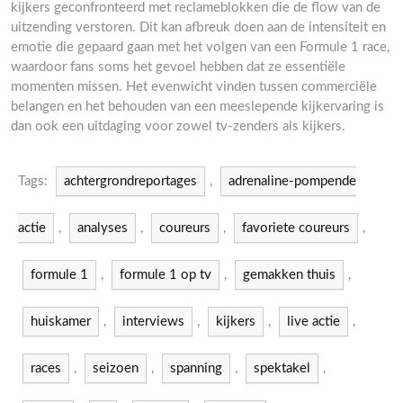
kijkers geconfronteerd met reclameblokken die de flow van de
uitzending verstoren. Dit kan afbreuk doen aan de intensiteit en
emotie die gepaard gaan met het volgen van een Formule 1 race,
waardoor fans soms het gevoel hebben dat ze essentiële
momenten missen. Het evenwicht vinden tussen commerciële
belangen en het behouden van een meeslepende kijkervaring is
dan ook een uitdaging voor zowel tv-zenders als kijkers.
Tags:
achtergrondreportages
,
adrenaline-pompende
actie
,
analyses
,
coureurs
,
favoriete coureurs
,
formule 1
,
formule 1 op tv
,
gemakken thuis
,
huiskamer
,
interviews
,
kijkers
,
live actie
,
races
,
seizoen
,
spanning
,
spektakel
,