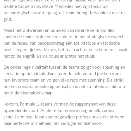
Van de legendarische Ferrari met zijn passie voor snelheid en
traditie tot de innovatieve Mercedes met zijn focus op
technologische vooruitgang, elk team brengt iets unieks naar de
grid.
Naast het ontwerpen en bouwen van razendsnelle bolides,
spelen de teams ook een cruciale rol in het strategische aspect
van de races. Van bandenstrategieën tot pitstops en tactische
beslissingen tijdens de race, het team achter de schermen is vaak
net zo belangrijk als de coureur achter het stuur.
De onderlinge rivaliteit tussen de teams zorgt voor spanning en
sensatie op het circuit. Fans over de hele wereld juichen voor
hun favoriete team en volgen elke race met spanning. De strijd
om het constructeurskampioenschap is net zo intens als die om
het rijderskampioenschap.
Kortom, Formule 1-teams vormen de ruggengraat van deze
opwindende sport. Achter elke overwinning en elk verlies
schuilt een heel team van toegewijde professionals die streven
naar perfectie in snelheid, technologie en teamwork.