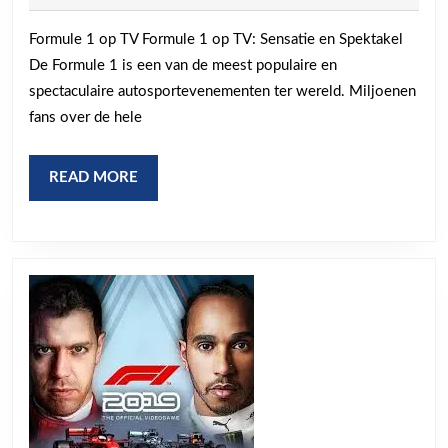
2024
Live
Formule 1 op TV Formule 1 op TV: Sensatie en Spektakel
op
De Formule 1 is een van de meest populaire en
TV:
spectaculaire autosportevenementen ter wereld. Miljoenen
Mis
fans over de hele
Geen
Seconde
READ
READ MORE
MORE
van
de
Actie!