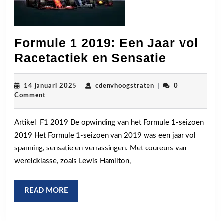
Formule 1 2019: Een Jaar vol
Formule
Racetactiek en Sensatie
1
2019:
14
cdenvhoogstraten
14 januari 2025
|
cdenvhoogstraten
|
0
januari
Comment
Een
2025
Jaar
Artikel: F1 2019 De opwinding van het Formule 1-seizoen
vol
2019 Het Formule 1-seizoen van 2019 was een jaar vol
Racetact
spanning, sensatie en verrassingen. Met coureurs van
en
wereldklasse, zoals Lewis Hamilton,
Sensatie
READ
READ MORE
MORE