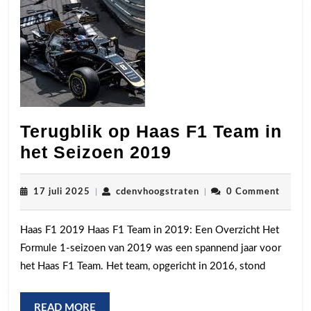
Terugblik op Haas F1 Team in
Terugblik
het Seizoen 2019
op
Haas
17
cdenvhoogstraten
17 juli 2025
|
cdenvhoogstraten
|
0 Comment
juli
F1
2025
Haas F1 2019 Haas F1 Team in 2019: Een Overzicht Het
Team
Formule 1-seizoen van 2019 was een spannend jaar voor
in
het Haas F1 Team. Het team, opgericht in 2016, stond
het
Seizoen
READ
READ MORE