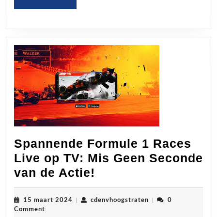
2019
MORE
Spannende Formule 1 Races
Live op TV: Mis Geen Seconde
Spannende
van de Actie!
Formule
1
15
cdenvhoogstraten
15 maart 2024
|
cdenvhoogstraten
|
0
maart
Comment
Races