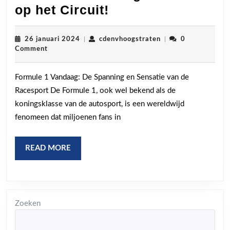
Formule
op het Circuit!
1
Vandaag:
26
cdenvhoogstraten
26 januari 2024
|
cdenvhoogstraten
|
0
januari
Comment
Sensatie
2024
op
Formule 1 Vandaag: De Spanning en Sensatie van de
het
Racesport De Formule 1, ook wel bekend als de
Circuit!
koningsklasse van de autosport, is een wereldwijd
fenomeen dat miljoenen fans in
READ
READ MORE
MORE
Zoeken