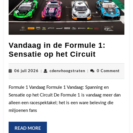
Vandaag in de Formule 1:
Vandaag
Sensatie op het Circuit
in
de
06
cdenvhoogstraten
06 juli 2026
|
cdenvhoogstraten
|
0 Comment
juli
Formule
2026
Formule 1 Vandaag Formule 1 Vandaag: Spanning en
1:
Sensatie op het Circuit De Formule 1 is vandaag meer dan
Sensatie
alleen een racespektakel; het is een ware beleving die
op
miljoenen fans
het
Circuit
READ
READ MORE