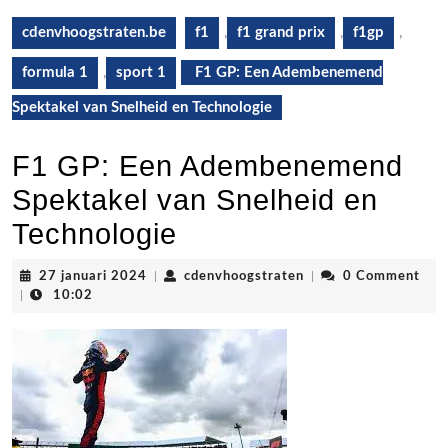
cdenvhoogstraten.be
f1
,
f1 grand prix
,
f1gp
,
formula 1
,
sport 1
F1 GP: Een Adembenemend
Spektakel van Snelheid en Technologie
F1 GP: Een Adembenemend
Spektakel van Snelheid en
Technologie
27
cdenvhoogstraten
27 januari 2024
|
cdenvhoogstraten
|
0 Comment
januari
|
10:02
2024