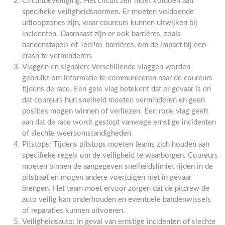
Circuitbeveiliging: Het circuit zelf moet voldoen aan
specifieke veiligheidsnormen. Er moeten voldoende
uitloopzones zijn, waar coureurs kunnen uitwijken bij
incidenten. Daarnaast zijn er ook barrières, zoals
bandenstapels of TecPro-barrières, om de impact bij een
crash te verminderen.
Vlaggen en signalen: Verschillende vlaggen worden
gebruikt om informatie te communiceren naar de coureurs
tijdens de race. Een gele vlag betekent dat er gevaar is en
dat coureurs hun snelheid moeten verminderen en geen
posities mogen winnen of verliezen. Een rode vlag geeft
aan dat de race wordt gestopt vanwege ernstige incidenten
of slechte weersomstandigheden.
Pitstops: Tijdens pitstops moeten teams zich houden aan
specifieke regels om de veiligheid te waarborgen. Coureurs
moeten binnen de aangegeven snelheidslimiet rijden in de
pitstraat en mogen andere voertuigen niet in gevaar
brengen. Het team moet ervoor zorgen dat de pitcrew de
auto veilig kan onderhouden en eventuele bandenwissels
of reparaties kunnen uitvoeren.
Veiligheidsauto: In geval van ernstige incidenten of slechte