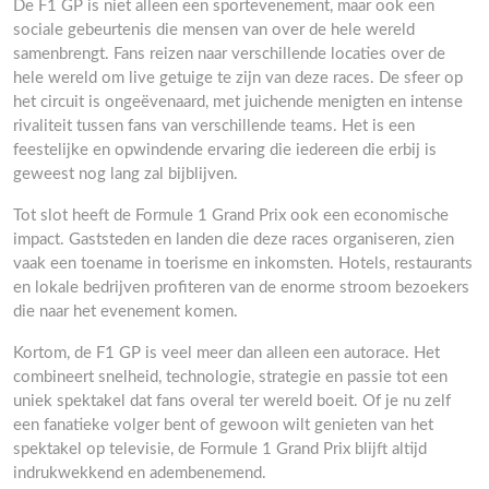
De F1 GP is niet alleen een sportevenement, maar ook een
sociale gebeurtenis die mensen van over de hele wereld
samenbrengt. Fans reizen naar verschillende locaties over de
hele wereld om live getuige te zijn van deze races. De sfeer op
het circuit is ongeëvenaard, met juichende menigten en intense
rivaliteit tussen fans van verschillende teams. Het is een
feestelijke en opwindende ervaring die iedereen die erbij is
geweest nog lang zal bijblijven.
Tot slot heeft de Formule 1 Grand Prix ook een economische
impact. Gaststeden en landen die deze races organiseren, zien
vaak een toename in toerisme en inkomsten. Hotels, restaurants
en lokale bedrijven profiteren van de enorme stroom bezoekers
die naar het evenement komen.
Kortom, de F1 GP is veel meer dan alleen een autorace. Het
combineert snelheid, technologie, strategie en passie tot een
uniek spektakel dat fans overal ter wereld boeit. Of je nu zelf
een fanatieke volger bent of gewoon wilt genieten van het
spektakel op televisie, de Formule 1 Grand Prix blijft altijd
indrukwekkend en adembenemend.