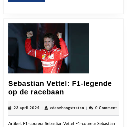
MORE
Sebastian Vettel: F1-legende
Sebastian
op de racebaan
Vettel:
F1-
23
cdenvhoogstraten
23 april 2024
|
cdenvhoogstraten
|
0 Comment
april
legende
2024
Artikel: F1-coureur Sebastian Vettel F1-coureur Sebastian
op