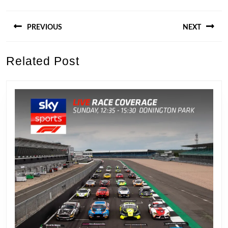
Berichtnavigatie
PREVIOUS
NEXT
Previous
Next
Related Post
post:
post: