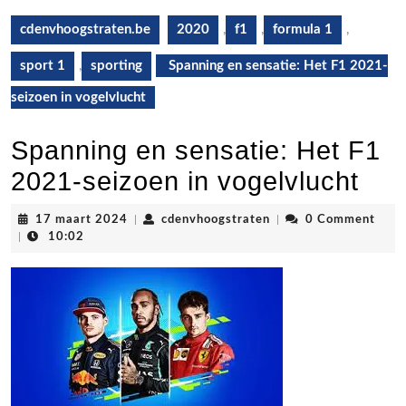
cdenvhoogstraten.be
2020
,
f1
,
formula 1
,
sport 1
,
sporting
Spanning en sensatie: Het F1 2021-
seizoen in vogelvlucht
Spanning en sensatie: Het F1
2021-seizoen in vogelvlucht
17
cdenvhoogstraten
17 maart 2024
|
cdenvhoogstraten
|
0 Comment
maart
|
10:02
2024