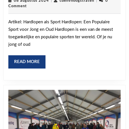
Spo
08
cdenvhoogstraten
08 augustus 2024
|
cdenvhoogstraten
|
0
augustus
Comment
Har
2024
voo
Artikel: Hardlopen als Sport Hardlopen: Een Populaire
Jon
Sport voor Jong en Oud Hardlopen is een van de meest
en
toegankelijke en populaire sporten ter wereld. Of je nu
Oud
jong of oud
READ
READ MORE
MORE