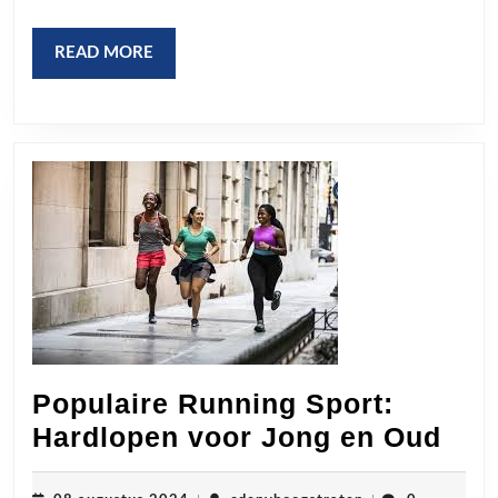
de
Regio
READ
READ MORE
MORE
Populaire Running Sport:
Pop
Hardlopen voor Jong en Oud
Run