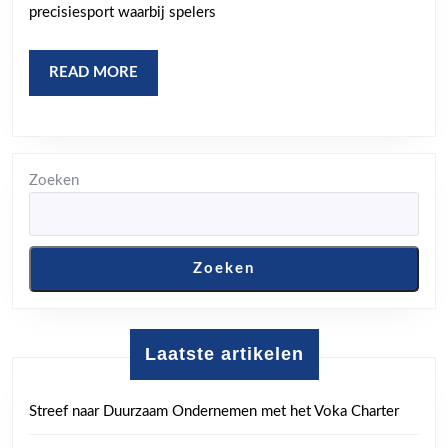
Vol
precisiesport waarbij spelers
Precisie
en
READ
READ MORE
MORE
Strategie
Zoeken
Zoeken
Laatste artikelen
Streef naar Duurzaam Ondernemen met het Voka Charter