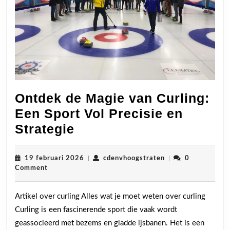
Ontdek de Magie van Curling:
Een Sport Vol Precisie en
Ontdek
Strategie
de
Magie
19
cdenvhoogstraten
19 februari 2026
|
cdenvhoogstraten
|
0
februari
Comment
van
2026
Curling:
Artikel over curling Alles wat je moet weten over curling
Een
Curling is een fascinerende sport die vaak wordt
Sport
geassocieerd met bezems en gladde ijsbanen. Het is een