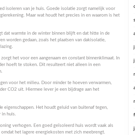
d isoleren van je huis. Goede isolatie zorgt namelijk voor
ergierekening. Maar wat houdt het precies in en waarom is het
t dat warmte in de winter binnen blijft en dat hitte in de
ren worden gedaan, zoals het plaatsen van dakisolatie,
lazing.
e zorgt het voor een aangenaam en constant binnenklimaat. In
r hoeft te stoken. Dit resulteert niet alleen in een
n.
olgen voor het milieu. Door minder te hoeven verwarmen,
nder CO2 uit. Hiermee lever je een bijdrage aan het
e eigenschappen. Het houdt geluid van buitenaf tegen,
 in huis.
woning verhogen. Een goed geïsoleerd huis wordt vaak als
, omdat het lagere energiekosten met zich meebrengt.