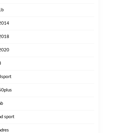
1b
2014
2018
2020
3
3sport
50plus
ab
ad sport
adres