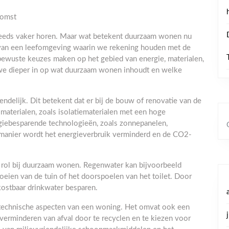
komst
eeds vaker horen. Maar wat betekent duurzaam wonen nu
 van een leefomgeving waarin we rekening houden met de
bewuste keuzes maken op het gebied van energie, materialen,
n we dieper in op wat duurzaam wonen inhoudt en welke
ndelijk. Dit betekent dat er bij de bouw of renovatie van de
aterialen, zoals isolatiematerialen met een hoge
rgiebesparende technologieën, zoals zonnepanelen,
anier wordt het energieverbruik verminderd en de CO2-
e rol bij duurzaam wonen. Regenwater kan bijvoorbeeld
eien van de tuin of het doorspoelen van het toilet. Door
ostbaar drinkwater besparen.
 technische aspecten van een woning. Het omvat ook een
 verminderen van afval door te recyclen en te kiezen voor