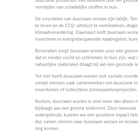
duurzame producten. Het betekent ook het gebruik
vermijden van schadelijke stoffen in huis.
De voordelen van duurzaam wonen zijn talrijk. Ten 
te leven en de CO2-uitstoot te verminderen, drage
klimaatverandering. Daarnaast leidt duurzaam wone
investeren in energiebesparende maatregelen, kun
Bovendien zorgt duurzaam wonen voor een gezonder
dat er minder vocht en schimmels in huis zijn, wa
natuurlijke materialen draagt bij aan een gezonde 
Tot slot heeft duurzaam wonen ook sociale voord
omdat mensen vaak samenwerken om duurzame initia
moestuinen of collectieve zonnepanelenprojecten.
Kortom, duurzaam wonen is veel meer dan alleen m
bijdraagt aan een groene toekomst. Door bewuste 
watergebruik, kunnen we een positieve impact heb
dus samen streven naar duurzaam wonen en bouwen
nog komen.