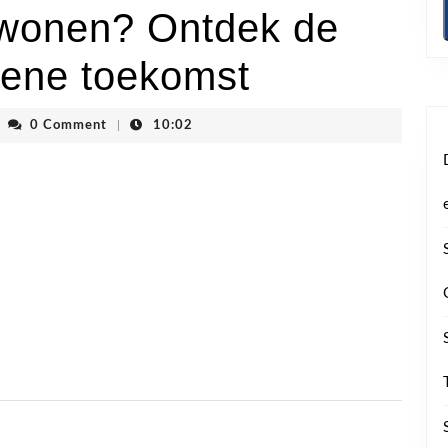
 wonen? Ontdek de
roene toekomst
envhoogstraten
0 Comment
|
10:02