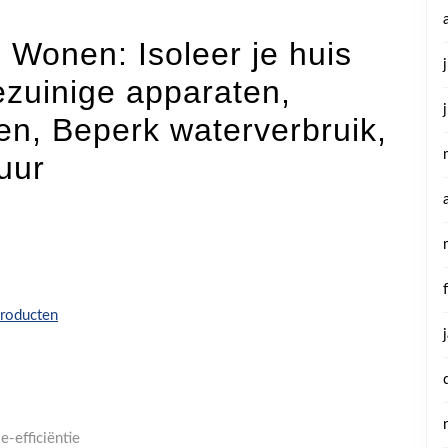
 Wonen: Isoleer je huis
ezuinige apparaten,
en, Beperk waterverbruik,
uur
producten
e-efficiëntie