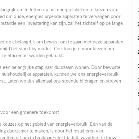
langrijk om te letten op het energielabel en te kiezen voor
goed om oude, energieslurpende apparaten te vervangen door
nstantie een investering kan zijn, zal het zichzelf op de lange
 het ook belangrijk om bewust om te gaan met deze apparaten.
 vermijd het stand-by modus. Ook kun je ervoor kiezen om
 ze efficiënter worden gebruikt.
is een belangrijke stap naar duurzaam wonen. Door bewuste
n huishoudelijke apparaten, kunnen we ons energieverbruik
t. Laten we dus allemaal ons steentje bijdragen en streven
g voor een groenere toekomst
 keuzes op het gebied van energieverbruik. Een van de
ng duurzamer te maken, is door het installeren van
etten dit om in bruikbare elektriciteit, waardoor je jouw