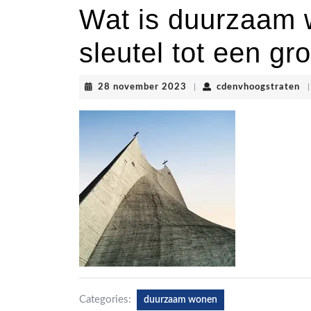
Wat is duurzaam
sleutel tot een g
28
cd
28 november 2023
|
cdenvhoogstraten
|
november
2023
Categories:
duurzaam wonen